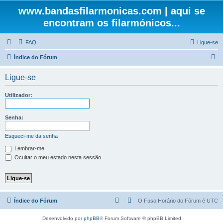
www.bandasfilarmonicas.com | aqui se
encontram os filarmónicos...
FAQ
Ligue-se
P
Índice do Fórum
e
Ligue-se
s
q
Utilizador:
u
i
Senha:
s
Esqueci-me da senha
a
Lembrar-me
r
Ocultar o meu estado nesta sessão
Índice do Fórum
O Fuso Horário do Fórum é
UTC
Desenvolvido por
phpBB
® Forum Software © phpBB Limited