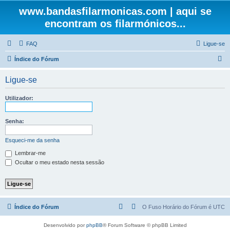
www.bandasfilarmonicas.com | aqui se
encontram os filarmónicos...
FAQ
Ligue-se
P
Índice do Fórum
e
Ligue-se
s
q
Utilizador:
u
i
Senha:
s
Esqueci-me da senha
a
Lembrar-me
r
Ocultar o meu estado nesta sessão
Índice do Fórum
O Fuso Horário do Fórum é
UTC
Desenvolvido por
phpBB
® Forum Software © phpBB Limited