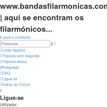
www.bandasfilarmonicas.co
| aqui se encontram os
filarmónicos...
Ir para o conteúdo
Pesquisa
Pesquisar
avançada
Links rápidos
Tópicos sem resposta
Tópicos ativos
Pesquisar
FAQ
Ligue-se
Índice do Fórum
Pesquisar
Ligue-se
Utilizador: