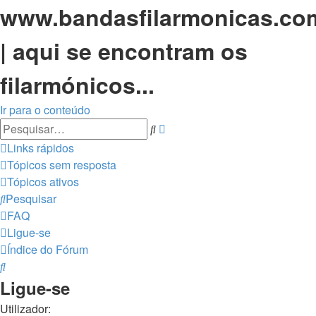
www.bandasfilarmonicas.co
| aqui se encontram os
filarmónicos...
Ir para o conteúdo
Pesquisa
Pesquisar
avançada
Links rápidos
Tópicos sem resposta
Tópicos ativos
Pesquisar
FAQ
Ligue-se
Índice do Fórum
Pesquisar
Ligue-se
Utilizador: