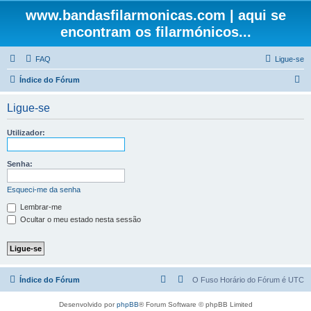
www.bandasfilarmonicas.com | aqui se
encontram os filarmónicos...
FAQ
Ligue-se
P
Índice do Fórum
e
Ligue-se
s
q
Utilizador:
u
i
Senha:
s
Esqueci-me da senha
a
Lembrar-me
r
Ocultar o meu estado nesta sessão
Índice do Fórum
O Fuso Horário do Fórum é
UTC
Desenvolvido por
phpBB
® Forum Software © phpBB Limited