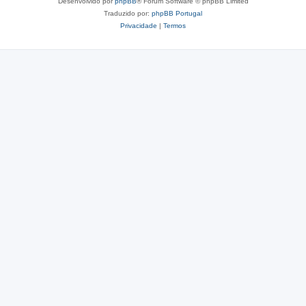
Desenvolvido por
phpBB
® Forum Software © phpBB Limited
Traduzido por:
phpBB Portugal
Privacidade
|
Termos