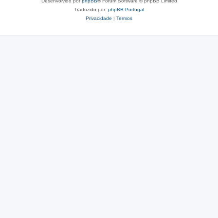
Desenvolvido por
phpBB
® Forum Software © phpBB Limited
Traduzido por:
phpBB Portugal
Privacidade
|
Termos