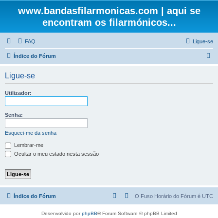
www.bandasfilarmonicas.com | aqui se
encontram os filarmónicos...
FAQ
Ligue-se
P
Índice do Fórum
e
Ligue-se
s
q
Utilizador:
u
i
Senha:
s
Esqueci-me da senha
a
Lembrar-me
r
Ocultar o meu estado nesta sessão
Índice do Fórum
O Fuso Horário do Fórum é
UTC
Desenvolvido por
phpBB
® Forum Software © phpBB Limited