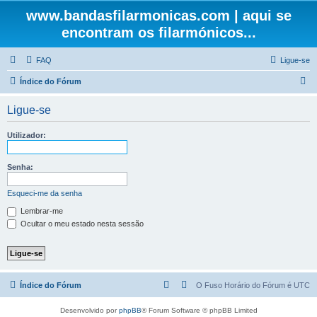
www.bandasfilarmonicas.com | aqui se
encontram os filarmónicos...
FAQ
Ligue-se
P
Índice do Fórum
e
Ligue-se
s
q
Utilizador:
u
i
Senha:
s
Esqueci-me da senha
a
Lembrar-me
r
Ocultar o meu estado nesta sessão
Índice do Fórum
O Fuso Horário do Fórum é
UTC
Desenvolvido por
phpBB
® Forum Software © phpBB Limited