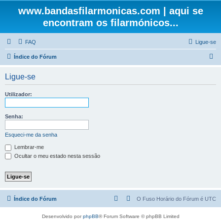
www.bandasfilarmonicas.com | aqui se
encontram os filarmónicos...
FAQ
Ligue-se
P
Índice do Fórum
e
Ligue-se
s
q
Utilizador:
u
i
Senha:
s
Esqueci-me da senha
a
Lembrar-me
r
Ocultar o meu estado nesta sessão
Índice do Fórum
O Fuso Horário do Fórum é
UTC
Desenvolvido por
phpBB
® Forum Software © phpBB Limited