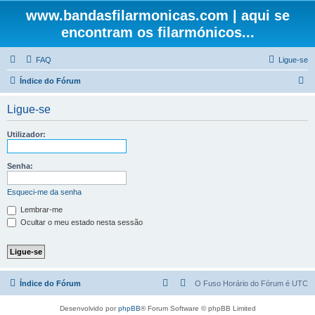
www.bandasfilarmonicas.com | aqui se
encontram os filarmónicos...
FAQ
Ligue-se
P
Índice do Fórum
e
Ligue-se
s
q
Utilizador:
u
i
Senha:
s
Esqueci-me da senha
a
Lembrar-me
r
Ocultar o meu estado nesta sessão
Índice do Fórum
O Fuso Horário do Fórum é
UTC
Desenvolvido por
phpBB
® Forum Software © phpBB Limited