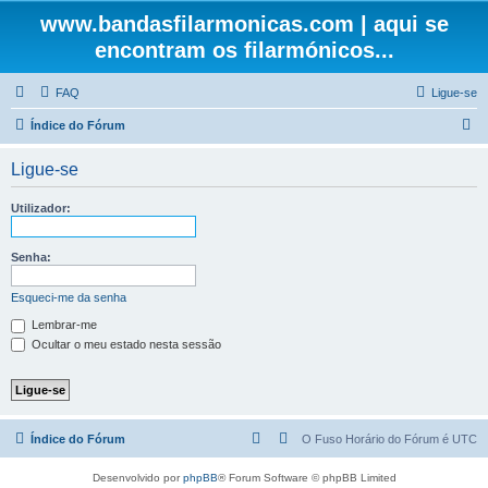
www.bandasfilarmonicas.com | aqui se
encontram os filarmónicos...
FAQ
Ligue-se
P
Índice do Fórum
e
Ligue-se
s
q
Utilizador:
u
i
Senha:
s
Esqueci-me da senha
a
Lembrar-me
r
Ocultar o meu estado nesta sessão
Índice do Fórum
O Fuso Horário do Fórum é
UTC
Desenvolvido por
phpBB
® Forum Software © phpBB Limited