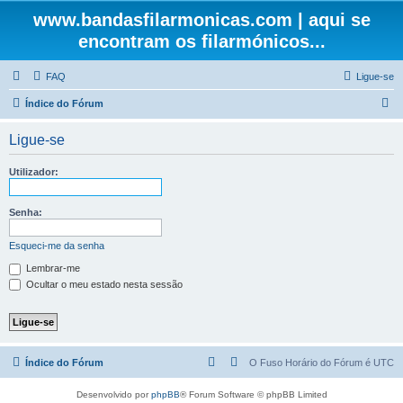
www.bandasfilarmonicas.com | aqui se
encontram os filarmónicos...
FAQ
Ligue-se
P
Índice do Fórum
e
Ligue-se
s
q
Utilizador:
u
i
Senha:
s
Esqueci-me da senha
a
Lembrar-me
r
Ocultar o meu estado nesta sessão
Índice do Fórum
O Fuso Horário do Fórum é
UTC
Desenvolvido por
phpBB
® Forum Software © phpBB Limited