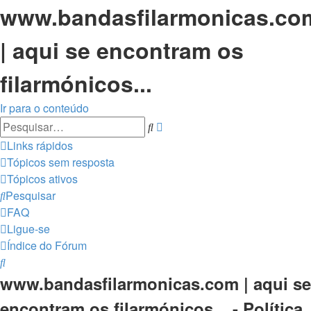
www.bandasfilarmonicas.co
| aqui se encontram os
filarmónicos...
Ir para o conteúdo
Pesquisa
Pesquisar
avançada
Links rápidos
Tópicos sem resposta
Tópicos ativos
Pesquisar
FAQ
Ligue-se
Índice do Fórum
Pesquisar
www.bandasfilarmonicas.com | aqui se
encontram os filarmónicos... - Política