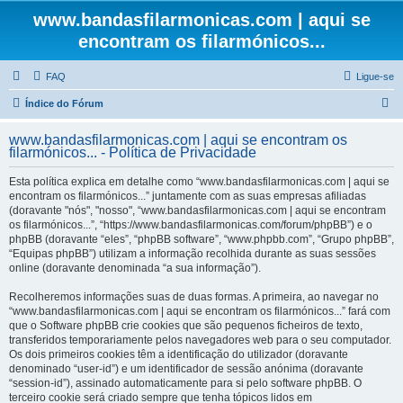
www.bandasfilarmonicas.com | aqui se
encontram os filarmónicos...
FAQ
Ligue-se
P
Índice do Fórum
e
www.bandasfilarmonicas.com | aqui se encontram os
s
filarmónicos... - Política de Privacidade
q
Esta política explica em detalhe como “www.bandasfilarmonicas.com | aqui se
u
encontram os filarmónicos...” juntamente com as suas empresas afiliadas
(doravante "nós", "nosso", “www.bandasfilarmonicas.com | aqui se encontram
i
os filarmónicos...”, “https://www.bandasfilarmonicas.com/forum/phpBB”) e o
s
phpBB (doravante “eles”, “phpBB software”, “www.phpbb.com”, “Grupo phpBB”,
“Equipas phpBB”) utilizam a informação recolhida durante as suas sessões
a
online (doravante denominada “a sua informação”).
r
Recolheremos informações suas de duas formas. A primeira, ao navegar no
“www.bandasfilarmonicas.com | aqui se encontram os filarmónicos...” fará com
que o Software phpBB crie cookies que são pequenos ficheiros de texto,
transferidos temporariamente pelos navegadores web para o seu computador.
Os dois primeiros cookies têm a identificação do utilizador (doravante
denominado “user-id”) e um identificador de sessão anónima (doravante
“session-id”), assinado automaticamente para si pelo software phpBB. O
terceiro cookie será criado sempre que tenha tópicos lidos em