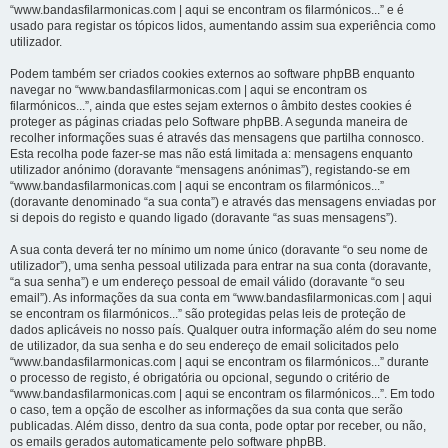
“www.bandasfilarmonicas.com | aqui se encontram os filarmónicos...” e é
usado para registar os tópicos lidos, aumentando assim sua experiência como
utilizador.
Podem também ser criados cookies externos ao software phpBB enquanto
navegar no “www.bandasfilarmonicas.com | aqui se encontram os
filarmónicos...”, ainda que estes sejam externos o âmbito destes cookies é
proteger as páginas criadas pelo Software phpBB. A segunda maneira de
recolher informações suas é através das mensagens que partilha connosco.
Esta recolha pode fazer-se mas não está limitada a: mensagens enquanto
utilizador anónimo (doravante “mensagens anónimas”), registando-se em
“www.bandasfilarmonicas.com | aqui se encontram os filarmónicos...”
(doravante denominado “a sua conta”) e através das mensagens enviadas por
si depois do registo e quando ligado (doravante “as suas mensagens”).
A sua conta deverá ter no mínimo um nome único (doravante “o seu nome de
utilizador”), uma senha pessoal utilizada para entrar na sua conta (doravante,
“a sua senha”) e um endereço pessoal de email válido (doravante “o seu
email”). As informações da sua conta em “www.bandasfilarmonicas.com | aqui
se encontram os filarmónicos...” são protegidas pelas leis de proteção de
dados aplicáveis no nosso país. Qualquer outra informação além do seu nome
de utilizador, da sua senha e do seu endereço de email solicitados pelo
“www.bandasfilarmonicas.com | aqui se encontram os filarmónicos...” durante
o processo de registo, é obrigatória ou opcional, segundo o critério de
“www.bandasfilarmonicas.com | aqui se encontram os filarmónicos...”. Em todo
o caso, tem a opção de escolher as informações da sua conta que serão
publicadas. Além disso, dentro da sua conta, pode optar por receber, ou não,
os emails gerados automaticamente pelo software phpBB.