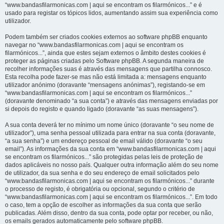
“www.bandasfilarmonicas.com | aqui se encontram os filarmónicos...” e é
usado para registar os tópicos lidos, aumentando assim sua experiência como
utilizador.
Podem também ser criados cookies externos ao software phpBB enquanto
navegar no “www.bandasfilarmonicas.com | aqui se encontram os
filarmónicos...”, ainda que estes sejam externos o âmbito destes cookies é
proteger as páginas criadas pelo Software phpBB. A segunda maneira de
recolher informações suas é através das mensagens que partilha connosco.
Esta recolha pode fazer-se mas não está limitada a: mensagens enquanto
utilizador anónimo (doravante “mensagens anónimas”), registando-se em
“www.bandasfilarmonicas.com | aqui se encontram os filarmónicos...”
(doravante denominado “a sua conta”) e através das mensagens enviadas por
si depois do registo e quando ligado (doravante “as suas mensagens”).
A sua conta deverá ter no mínimo um nome único (doravante “o seu nome de
utilizador”), uma senha pessoal utilizada para entrar na sua conta (doravante,
“a sua senha”) e um endereço pessoal de email válido (doravante “o seu
email”). As informações da sua conta em “www.bandasfilarmonicas.com | aqui
se encontram os filarmónicos...” são protegidas pelas leis de proteção de
dados aplicáveis no nosso país. Qualquer outra informação além do seu nome
de utilizador, da sua senha e do seu endereço de email solicitados pelo
“www.bandasfilarmonicas.com | aqui se encontram os filarmónicos...” durante
o processo de registo, é obrigatória ou opcional, segundo o critério de
“www.bandasfilarmonicas.com | aqui se encontram os filarmónicos...”. Em todo
o caso, tem a opção de escolher as informações da sua conta que serão
publicadas. Além disso, dentro da sua conta, pode optar por receber, ou não,
os emails gerados automaticamente pelo software phpBB.