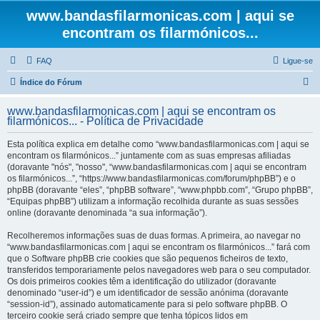
www.bandasfilarmonicas.com | aqui se
encontram os filarmónicos...
FAQ
Ligue-se
P
Índice do Fórum
e
www.bandasfilarmonicas.com | aqui se encontram os
s
filarmónicos... - Política de Privacidade
q
Esta política explica em detalhe como “www.bandasfilarmonicas.com | aqui se
u
encontram os filarmónicos...” juntamente com as suas empresas afiliadas
(doravante "nós", "nosso", “www.bandasfilarmonicas.com | aqui se encontram
i
os filarmónicos...”, “https://www.bandasfilarmonicas.com/forum/phpBB”) e o
s
phpBB (doravante “eles”, “phpBB software”, “www.phpbb.com”, “Grupo phpBB”,
“Equipas phpBB”) utilizam a informação recolhida durante as suas sessões
a
online (doravante denominada “a sua informação”).
r
Recolheremos informações suas de duas formas. A primeira, ao navegar no
“www.bandasfilarmonicas.com | aqui se encontram os filarmónicos...” fará com
que o Software phpBB crie cookies que são pequenos ficheiros de texto,
transferidos temporariamente pelos navegadores web para o seu computador.
Os dois primeiros cookies têm a identificação do utilizador (doravante
denominado “user-id”) e um identificador de sessão anónima (doravante
“session-id”), assinado automaticamente para si pelo software phpBB. O
terceiro cookie será criado sempre que tenha tópicos lidos em