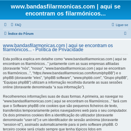
www.bandasfilarmonicas.com | aqui se
encontram os filarmónicos...
FAQ
Ligue-se
P
Índice do Fórum
e
www.bandasfilarmonicas.com | aqui se encontram os
s
filarmónicos... - Política de Privacidade
q
Esta política explica em detalhe como “www.bandasfilarmonicas.com | aqui se
u
encontram os filarmónicos...” juntamente com as suas empresas afiliadas
(doravante "nós", "nosso", “www.bandasfilarmonicas.com | aqui se encontram
i
os filarmónicos...”, “https://www.bandasfilarmonicas.com/forum/phpBB”) e o
s
phpBB (doravante “eles”, “phpBB software”, “www.phpbb.com”, “Grupo phpBB”,
“Equipas phpBB”) utilizam a informação recolhida durante as suas sessões
a
online (doravante denominada “a sua informação”).
r
Recolheremos informações suas de duas formas. A primeira, ao navegar no
“www.bandasfilarmonicas.com | aqui se encontram os filarmónicos...” fará com
que o Software phpBB crie cookies que são pequenos ficheiros de texto,
transferidos temporariamente pelos navegadores web para o seu computador.
Os dois primeiros cookies têm a identificação do utilizador (doravante
denominado “user-id”) e um identificador de sessão anónima (doravante
“session-id”), assinado automaticamente para si pelo software phpBB. O
terceiro cookie será criado sempre que tenha tópicos lidos em