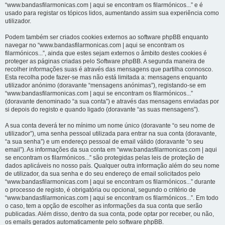
“www.bandasfilarmonicas.com | aqui se encontram os filarmónicos...” e é
usado para registar os tópicos lidos, aumentando assim sua experiência como
utilizador.
Podem também ser criados cookies externos ao software phpBB enquanto
navegar no “www.bandasfilarmonicas.com | aqui se encontram os
filarmónicos...”, ainda que estes sejam externos o âmbito destes cookies é
proteger as páginas criadas pelo Software phpBB. A segunda maneira de
recolher informações suas é através das mensagens que partilha connosco.
Esta recolha pode fazer-se mas não está limitada a: mensagens enquanto
utilizador anónimo (doravante “mensagens anónimas”), registando-se em
“www.bandasfilarmonicas.com | aqui se encontram os filarmónicos...”
(doravante denominado “a sua conta”) e através das mensagens enviadas por
si depois do registo e quando ligado (doravante “as suas mensagens”).
A sua conta deverá ter no mínimo um nome único (doravante “o seu nome de
utilizador”), uma senha pessoal utilizada para entrar na sua conta (doravante,
“a sua senha”) e um endereço pessoal de email válido (doravante “o seu
email”). As informações da sua conta em “www.bandasfilarmonicas.com | aqui
se encontram os filarmónicos...” são protegidas pelas leis de proteção de
dados aplicáveis no nosso país. Qualquer outra informação além do seu nome
de utilizador, da sua senha e do seu endereço de email solicitados pelo
“www.bandasfilarmonicas.com | aqui se encontram os filarmónicos...” durante
o processo de registo, é obrigatória ou opcional, segundo o critério de
“www.bandasfilarmonicas.com | aqui se encontram os filarmónicos...”. Em todo
o caso, tem a opção de escolher as informações da sua conta que serão
publicadas. Além disso, dentro da sua conta, pode optar por receber, ou não,
os emails gerados automaticamente pelo software phpBB.