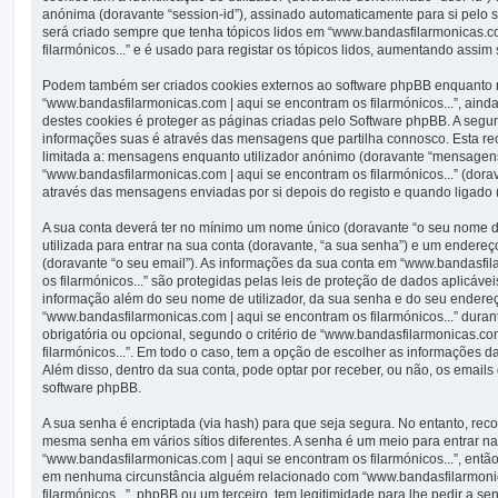
anónima (doravante “session-id”), assinado automaticamente para si pelo s
será criado sempre que tenha tópicos lidos em “www.bandasfilarmonicas.c
filarmónicos...” e é usado para registar os tópicos lidos, aumentando assim
Podem também ser criados cookies externos ao software phpBB enquanto
“www.bandasfilarmonicas.com | aqui se encontram os filarmónicos...”, aind
destes cookies é proteger as páginas criadas pelo Software phpBB. A segu
informações suas é através das mensagens que partilha connosco. Esta re
limitada a: mensagens enquanto utilizador anónimo (doravante “mensagen
“www.bandasfilarmonicas.com | aqui se encontram os filarmónicos...” (dor
através das mensagens enviadas por si depois do registo e quando ligado
A sua conta deverá ter no mínimo um nome único (doravante “o seu nome de
utilizada para entrar na sua conta (doravante, “a sua senha”) e um endereç
(doravante “o seu email”). As informações da sua conta em “www.bandasfi
os filarmónicos...” são protegidas pelas leis de proteção de dados aplicáve
informação além do seu nome de utilizador, da sua senha e do seu endereç
“www.bandasfilarmonicas.com | aqui se encontram os filarmónicos...” durant
obrigatória ou opcional, segundo o critério de “www.bandasfilarmonicas.co
filarmónicos...”. Em todo o caso, tem a opção de escolher as informações d
Além disso, dentro da sua conta, pode optar por receber, ou não, os email
software phpBB.
A sua senha é encriptada (via hash) para que seja segura. No entanto, re
mesma senha em vários sítios diferentes. A senha é um meio para entrar n
“www.bandasfilarmonicas.com | aqui se encontram os filarmónicos...”, entã
em nenhuma circunstância alguém relacionado com “www.bandasfilarmonic
filarmónicos...”, phpBB ou um terceiro, tem legitimidade para lhe pedir a 