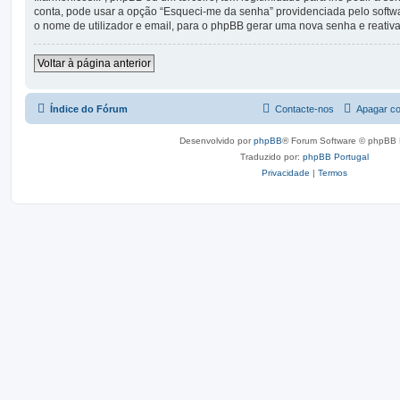
conta, pode usar a opção “Esqueci-me da senha” providenciada pelo softw
o nome de utilizador e email, para o phpBB gerar uma nova senha e reativar
Voltar à página anterior
Índice do Fórum
Contacte-nos
Apagar co
Desenvolvido por
phpBB
® Forum Software © phpBB 
Traduzido por:
phpBB Portugal
Privacidade
|
Termos