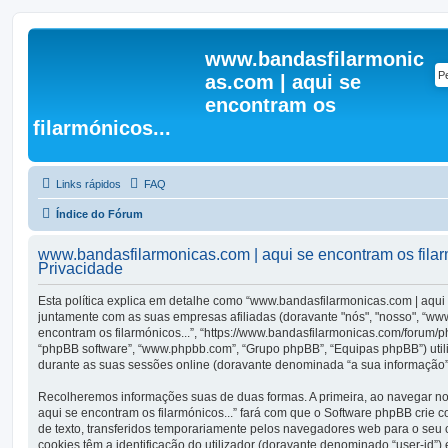
www.bandasfilarmonic
as.com | aqui se
encontram os
filarmónicos...
Links rápidos
FAQ
Índice do Fórum
www.bandasfilarmonicas.com | aqui se encontram os filarmó
Privacidade
Esta política explica em detalhe como “www.bandasfilarmonicas.com | aqui 
juntamente com as suas empresas afiliadas (doravante "nós", "nosso", “ww
encontram os filarmónicos...”, “https://www.bandasfilarmonicas.com/forum/
“phpBB software”, “www.phpbb.com”, “Grupo phpBB”, “Equipas phpBB”) util
durante as suas sessões online (doravante denominada “a sua informação”
Recolheremos informações suas de duas formas. A primeira, ao navegar n
aqui se encontram os filarmónicos...” fará com que o Software phpBB crie 
de texto, transferidos temporariamente pelos navegadores web para o seu 
cookies têm a identificação do utilizador (doravante denominado “user-id”) 