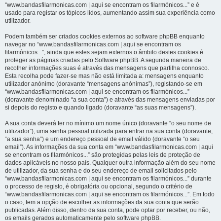
“www.bandasfilarmonicas.com | aqui se encontram os filarmónicos...” e é
usado para registar os tópicos lidos, aumentando assim sua experiência como
utilizador.
Podem também ser criados cookies externos ao software phpBB enquanto
navegar no “www.bandasfilarmonicas.com | aqui se encontram os
filarmónicos...”, ainda que estes sejam externos o âmbito destes cookies é
proteger as páginas criadas pelo Software phpBB. A segunda maneira de
recolher informações suas é através das mensagens que partilha connosco.
Esta recolha pode fazer-se mas não está limitada a: mensagens enquanto
utilizador anónimo (doravante “mensagens anónimas”), registando-se em
“www.bandasfilarmonicas.com | aqui se encontram os filarmónicos...”
(doravante denominado “a sua conta”) e através das mensagens enviadas por
si depois do registo e quando ligado (doravante “as suas mensagens”).
A sua conta deverá ter no mínimo um nome único (doravante “o seu nome de
utilizador”), uma senha pessoal utilizada para entrar na sua conta (doravante,
“a sua senha”) e um endereço pessoal de email válido (doravante “o seu
email”). As informações da sua conta em “www.bandasfilarmonicas.com | aqui
se encontram os filarmónicos...” são protegidas pelas leis de proteção de
dados aplicáveis no nosso país. Qualquer outra informação além do seu nome
de utilizador, da sua senha e do seu endereço de email solicitados pelo
“www.bandasfilarmonicas.com | aqui se encontram os filarmónicos...” durante
o processo de registo, é obrigatória ou opcional, segundo o critério de
“www.bandasfilarmonicas.com | aqui se encontram os filarmónicos...”. Em todo
o caso, tem a opção de escolher as informações da sua conta que serão
publicadas. Além disso, dentro da sua conta, pode optar por receber, ou não,
os emails gerados automaticamente pelo software phpBB.