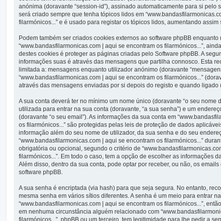
anónima (doravante “session-id”), assinado automaticamente para si pelo s
será criado sempre que tenha tópicos lidos em “www.bandasfilarmonicas.c
filarmónicos...” e é usado para registar os tópicos lidos, aumentando assim
Podem também ser criados cookies externos ao software phpBB enquanto
“www.bandasfilarmonicas.com | aqui se encontram os filarmónicos...”, aind
destes cookies é proteger as páginas criadas pelo Software phpBB. A segu
informações suas é através das mensagens que partilha connosco. Esta re
limitada a: mensagens enquanto utilizador anónimo (doravante “mensagen
“www.bandasfilarmonicas.com | aqui se encontram os filarmónicos...” (dor
através das mensagens enviadas por si depois do registo e quando ligado
A sua conta deverá ter no mínimo um nome único (doravante “o seu nome de
utilizada para entrar na sua conta (doravante, “a sua senha”) e um endereç
(doravante “o seu email”). As informações da sua conta em “www.bandasfi
os filarmónicos...” são protegidas pelas leis de proteção de dados aplicáve
informação além do seu nome de utilizador, da sua senha e do seu endereç
“www.bandasfilarmonicas.com | aqui se encontram os filarmónicos...” durant
obrigatória ou opcional, segundo o critério de “www.bandasfilarmonicas.co
filarmónicos...”. Em todo o caso, tem a opção de escolher as informações d
Além disso, dentro da sua conta, pode optar por receber, ou não, os email
software phpBB.
A sua senha é encriptada (via hash) para que seja segura. No entanto, re
mesma senha em vários sítios diferentes. A senha é um meio para entrar n
“www.bandasfilarmonicas.com | aqui se encontram os filarmónicos...”, entã
em nenhuma circunstância alguém relacionado com “www.bandasfilarmonic
filarmónicos...”, phpBB ou um terceiro, tem legitimidade para lhe pedir a 