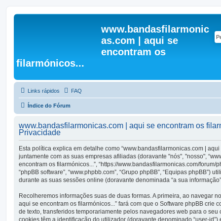
www.bandasfilarmonic
as.com | aqui se
encontram os
filarmónicos...
Links rápidos
FAQ
Índice do Fórum
www.bandasfilarmonicas.com | aqui se encontram os filarmó
Privacidade
Esta política explica em detalhe como “www.bandasfilarmonicas.com | aqui 
juntamente com as suas empresas afiliadas (doravante "nós", "nosso", “ww
encontram os filarmónicos...”, “https://www.bandasfilarmonicas.com/forum/
“phpBB software”, “www.phpbb.com”, “Grupo phpBB”, “Equipas phpBB”) util
durante as suas sessões online (doravante denominada “a sua informação”
Recolheremos informações suas de duas formas. A primeira, ao navegar n
aqui se encontram os filarmónicos...” fará com que o Software phpBB crie 
de texto, transferidos temporariamente pelos navegadores web para o seu 
cookies têm a identificação do utilizador (doravante denominado “user-id”) 