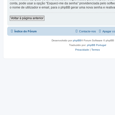
conta, pode usar a opção “Esqueci-me da senha” providenciada pelo softw
o nome de utilizador e email, para o phpBB gerar uma nova senha e reativar
Voltar à página anterior
Índice do Fórum
Contacte-nos
Apagar co
Desenvolvido por
phpBB
® Forum Software © phpBB 
Traduzido por:
phpBB Portugal
Privacidade
|
Termos