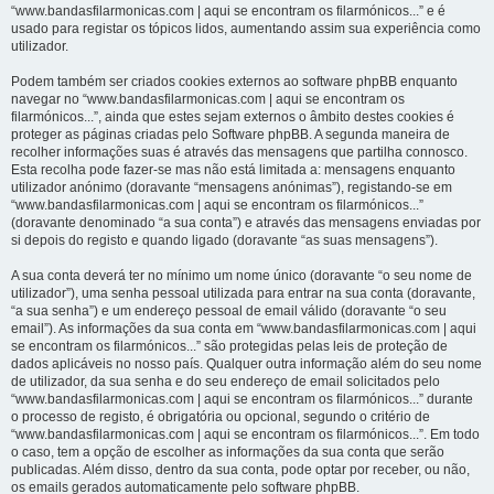
“www.bandasfilarmonicas.com | aqui se encontram os filarmónicos...” e é
usado para registar os tópicos lidos, aumentando assim sua experiência como
utilizador.
Podem também ser criados cookies externos ao software phpBB enquanto
navegar no “www.bandasfilarmonicas.com | aqui se encontram os
filarmónicos...”, ainda que estes sejam externos o âmbito destes cookies é
proteger as páginas criadas pelo Software phpBB. A segunda maneira de
recolher informações suas é através das mensagens que partilha connosco.
Esta recolha pode fazer-se mas não está limitada a: mensagens enquanto
utilizador anónimo (doravante “mensagens anónimas”), registando-se em
“www.bandasfilarmonicas.com | aqui se encontram os filarmónicos...”
(doravante denominado “a sua conta”) e através das mensagens enviadas por
si depois do registo e quando ligado (doravante “as suas mensagens”).
A sua conta deverá ter no mínimo um nome único (doravante “o seu nome de
utilizador”), uma senha pessoal utilizada para entrar na sua conta (doravante,
“a sua senha”) e um endereço pessoal de email válido (doravante “o seu
email”). As informações da sua conta em “www.bandasfilarmonicas.com | aqui
se encontram os filarmónicos...” são protegidas pelas leis de proteção de
dados aplicáveis no nosso país. Qualquer outra informação além do seu nome
de utilizador, da sua senha e do seu endereço de email solicitados pelo
“www.bandasfilarmonicas.com | aqui se encontram os filarmónicos...” durante
o processo de registo, é obrigatória ou opcional, segundo o critério de
“www.bandasfilarmonicas.com | aqui se encontram os filarmónicos...”. Em todo
o caso, tem a opção de escolher as informações da sua conta que serão
publicadas. Além disso, dentro da sua conta, pode optar por receber, ou não,
os emails gerados automaticamente pelo software phpBB.