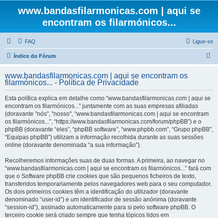
www.bandasfilarmonicas.com | aqui se
encontram os filarmónicos...
FAQ
Ligue-se
P
Índice do Fórum
e
www.bandasfilarmonicas.com | aqui se encontram os
s
filarmónicos... - Política de Privacidade
q
Esta política explica em detalhe como “www.bandasfilarmonicas.com | aqui se
u
encontram os filarmónicos...” juntamente com as suas empresas afiliadas
(doravante "nós", "nosso", “www.bandasfilarmonicas.com | aqui se encontram
i
os filarmónicos...”, “https://www.bandasfilarmonicas.com/forum/phpBB”) e o
s
phpBB (doravante “eles”, “phpBB software”, “www.phpbb.com”, “Grupo phpBB”,
“Equipas phpBB”) utilizam a informação recolhida durante as suas sessões
a
online (doravante denominada “a sua informação”).
r
Recolheremos informações suas de duas formas. A primeira, ao navegar no
“www.bandasfilarmonicas.com | aqui se encontram os filarmónicos...” fará com
que o Software phpBB crie cookies que são pequenos ficheiros de texto,
transferidos temporariamente pelos navegadores web para o seu computador.
Os dois primeiros cookies têm a identificação do utilizador (doravante
denominado “user-id”) e um identificador de sessão anónima (doravante
“session-id”), assinado automaticamente para si pelo software phpBB. O
terceiro cookie será criado sempre que tenha tópicos lidos em