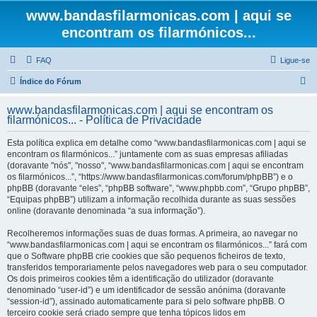
www.bandasfilarmonicas.com | aqui se
encontram os filarmónicos...
FAQ
Ligue-se
P
Índice do Fórum
e
www.bandasfilarmonicas.com | aqui se encontram os
s
filarmónicos... - Política de Privacidade
q
Esta política explica em detalhe como “www.bandasfilarmonicas.com | aqui se
u
encontram os filarmónicos...” juntamente com as suas empresas afiliadas
(doravante "nós", "nosso", “www.bandasfilarmonicas.com | aqui se encontram
i
os filarmónicos...”, “https://www.bandasfilarmonicas.com/forum/phpBB”) e o
s
phpBB (doravante “eles”, “phpBB software”, “www.phpbb.com”, “Grupo phpBB”,
“Equipas phpBB”) utilizam a informação recolhida durante as suas sessões
a
online (doravante denominada “a sua informação”).
r
Recolheremos informações suas de duas formas. A primeira, ao navegar no
“www.bandasfilarmonicas.com | aqui se encontram os filarmónicos...” fará com
que o Software phpBB crie cookies que são pequenos ficheiros de texto,
transferidos temporariamente pelos navegadores web para o seu computador.
Os dois primeiros cookies têm a identificação do utilizador (doravante
denominado “user-id”) e um identificador de sessão anónima (doravante
“session-id”), assinado automaticamente para si pelo software phpBB. O
terceiro cookie será criado sempre que tenha tópicos lidos em