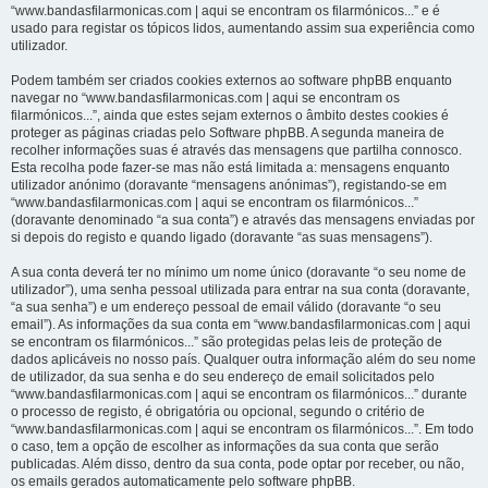
“www.bandasfilarmonicas.com | aqui se encontram os filarmónicos...” e é
usado para registar os tópicos lidos, aumentando assim sua experiência como
utilizador.
Podem também ser criados cookies externos ao software phpBB enquanto
navegar no “www.bandasfilarmonicas.com | aqui se encontram os
filarmónicos...”, ainda que estes sejam externos o âmbito destes cookies é
proteger as páginas criadas pelo Software phpBB. A segunda maneira de
recolher informações suas é através das mensagens que partilha connosco.
Esta recolha pode fazer-se mas não está limitada a: mensagens enquanto
utilizador anónimo (doravante “mensagens anónimas”), registando-se em
“www.bandasfilarmonicas.com | aqui se encontram os filarmónicos...”
(doravante denominado “a sua conta”) e através das mensagens enviadas por
si depois do registo e quando ligado (doravante “as suas mensagens”).
A sua conta deverá ter no mínimo um nome único (doravante “o seu nome de
utilizador”), uma senha pessoal utilizada para entrar na sua conta (doravante,
“a sua senha”) e um endereço pessoal de email válido (doravante “o seu
email”). As informações da sua conta em “www.bandasfilarmonicas.com | aqui
se encontram os filarmónicos...” são protegidas pelas leis de proteção de
dados aplicáveis no nosso país. Qualquer outra informação além do seu nome
de utilizador, da sua senha e do seu endereço de email solicitados pelo
“www.bandasfilarmonicas.com | aqui se encontram os filarmónicos...” durante
o processo de registo, é obrigatória ou opcional, segundo o critério de
“www.bandasfilarmonicas.com | aqui se encontram os filarmónicos...”. Em todo
o caso, tem a opção de escolher as informações da sua conta que serão
publicadas. Além disso, dentro da sua conta, pode optar por receber, ou não,
os emails gerados automaticamente pelo software phpBB.