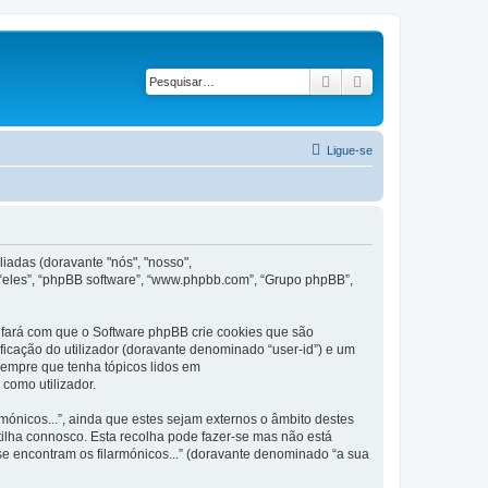
Pesquisar
Pesquisa avançad
Ligue-se
iadas (doravante "nós", "nosso",
 “eles”, “phpBB software”, “www.phpbb.com”, “Grupo phpBB”,
 fará com que o Software phpBB crie cookies que são
ficação do utilizador (doravante denominado “user-id”) e um
 sempre que tenha tópicos lidos em
como utilizador.
nicos...”, ainda que estes sejam externos o âmbito destes
ilha connosco. Esta recolha pode fazer-se mas não está
e encontram os filarmónicos...” (doravante denominado “a sua