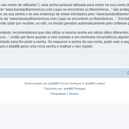
 seu nome de utilizador”), uma senha pessoal utilizada para entrar na sua conta 
 em “www.bandasfilarmonicas.com | aqui se encontram os filarmónicos...” são prote
r, da sua senha e do seu endereço de email solicitados pelo “www.bandasfilarmoni
ério de “www.bandasfilarmonicas.com | aqui se encontram os filarmónicos...”. Em t
 pode optar por receber, ou não, os emails gerados automaticamente pelo software
 entanto, recomendamos que não utilize a mesma senha em vários sítios diferentes
icos...”, então por favor guarde-a com cuidado e em nenhuma circunstância algué
timidade para lhe pedir a senha. Se esquecer a senha da sua conta, pode usar a o
ara o phpBB gerar uma nova senha e reativar o seu registo.
Desenvolvido por
phpBB
® Forum Software © phpBB Limited
Traduzido por:
phpBB Portugal
Privacidade
|
Termos