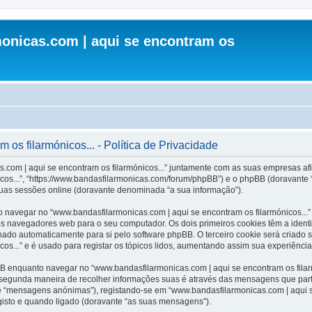
onicas.com | aqui se encontram os
os filarmónicos... - Política de Privacidade
.com | aqui se encontram os filarmónicos...” juntamente com as suas empresas afil
cos...”, “https://www.bandasfilarmonicas.com/forum/phpBB”) e o phpBB (doravante
suas sessões online (doravante denominada “a sua informação”).
 navegar no “www.bandasfilarmonicas.com | aqui se encontram os filarmónicos...”
os navegadores web para o seu computador. Os dois primeiros cookies têm a identi
inado automaticamente para si pelo software phpBB. O terceiro cookie será criado
os...” e é usado para registar os tópicos lidos, aumentando assim sua experiência 
 enquanto navegar no “www.bandasfilarmonicas.com | aqui se encontram os filarmó
A segunda maneira de recolher informações suas é através das mensagens que part
e “mensagens anónimas”), registando-se em “www.bandasfilarmonicas.com | aqui s
gisto e quando ligado (doravante “as suas mensagens”).