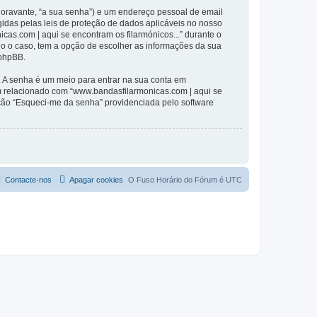
(doravante, “a sua senha”) e um endereço pessoal de email
gidas pelas leis de proteção de dados aplicáveis no nosso
cas.com | aqui se encontram os filarmónicos...” durante o
odo o caso, tem a opção de escolher as informações da sua
 phpBB.
. A senha é um meio para entrar na sua conta em
m relacionado com “www.bandasfilarmonicas.com | aqui se
pção “Esqueci-me da senha” providenciada pelo software
Contacte-nos
Apagar cookies
O Fuso Horário do Fórum é
UTC