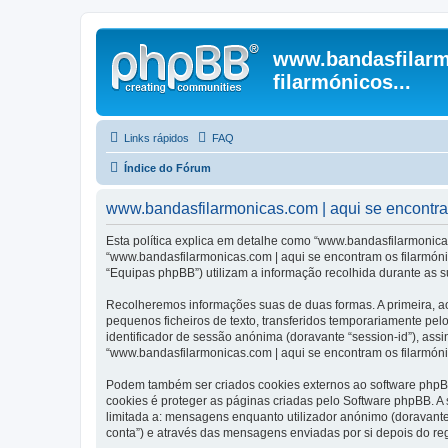
www.bandasfilarm
filarmónicos...
Links rápidos
FAQ
Índice do Fórum
www.bandasfilarmonicas.com | aqui se encontram 
Esta política explica em detalhe como “www.bandasfilarmonicas
“www.bandasfilarmonicas.com | aqui se encontram os filarmóni
“Equipas phpBB”) utilizam a informação recolhida durante as 
Recolheremos informações suas de duas formas. A primeira, ao
pequenos ficheiros de texto, transferidos temporariamente pel
identificador de sessão anónima (doravante “session-id”), ass
“www.bandasfilarmonicas.com | aqui se encontram os filarmónic
Podem também ser criados cookies externos ao software phpBB
cookies é proteger as páginas criadas pelo Software phpBB. 
limitada a: mensagens enquanto utilizador anónimo (doravant
conta”) e através das mensagens enviadas por si depois do re