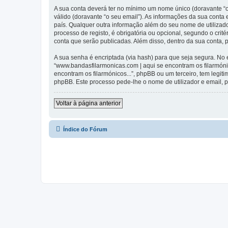
A sua conta deverá ter no mínimo um nome único (doravante “o
válido (doravante “o seu email”). As informações da sua conta
país. Qualquer outra informação além do seu nome de utilizado
processo de registo, é obrigatória ou opcional, segundo o crit
conta que serão publicadas. Além disso, dentro da sua conta,
A sua senha é encriptada (via hash) para que seja segura. No
“www.bandasfilarmonicas.com | aqui se encontram os filarmón
encontram os filarmónicos...”, phpBB ou um terceiro, tem legi
phpBB. Este processo pede-lhe o nome de utilizador e email, p
Voltar à página anterior
Índice do Fórum