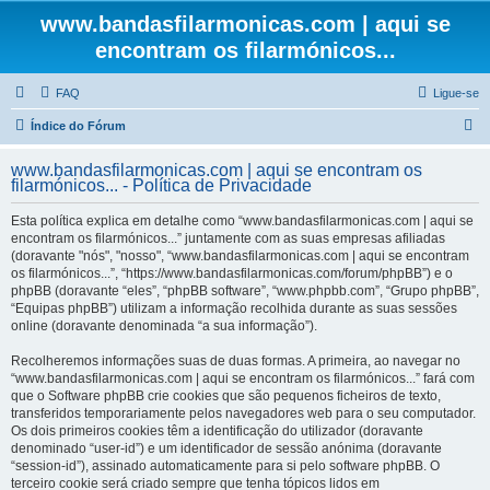
www.bandasfilarmonicas.com | aqui se
encontram os filarmónicos...
FAQ
Ligue-se
P
Índice do Fórum
e
www.bandasfilarmonicas.com | aqui se encontram os
s
filarmónicos... - Política de Privacidade
q
Esta política explica em detalhe como “www.bandasfilarmonicas.com | aqui se
u
encontram os filarmónicos...” juntamente com as suas empresas afiliadas
(doravante "nós", "nosso", “www.bandasfilarmonicas.com | aqui se encontram
i
os filarmónicos...”, “https://www.bandasfilarmonicas.com/forum/phpBB”) e o
s
phpBB (doravante “eles”, “phpBB software”, “www.phpbb.com”, “Grupo phpBB”,
“Equipas phpBB”) utilizam a informação recolhida durante as suas sessões
a
online (doravante denominada “a sua informação”).
r
Recolheremos informações suas de duas formas. A primeira, ao navegar no
“www.bandasfilarmonicas.com | aqui se encontram os filarmónicos...” fará com
que o Software phpBB crie cookies que são pequenos ficheiros de texto,
transferidos temporariamente pelos navegadores web para o seu computador.
Os dois primeiros cookies têm a identificação do utilizador (doravante
denominado “user-id”) e um identificador de sessão anónima (doravante
“session-id”), assinado automaticamente para si pelo software phpBB. O
terceiro cookie será criado sempre que tenha tópicos lidos em