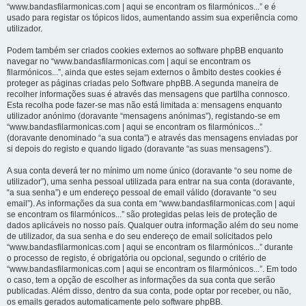
“www.bandasfilarmonicas.com | aqui se encontram os filarmónicos...” e é
usado para registar os tópicos lidos, aumentando assim sua experiência como
utilizador.
Podem também ser criados cookies externos ao software phpBB enquanto
navegar no “www.bandasfilarmonicas.com | aqui se encontram os
filarmónicos...”, ainda que estes sejam externos o âmbito destes cookies é
proteger as páginas criadas pelo Software phpBB. A segunda maneira de
recolher informações suas é através das mensagens que partilha connosco.
Esta recolha pode fazer-se mas não está limitada a: mensagens enquanto
utilizador anónimo (doravante “mensagens anónimas”), registando-se em
“www.bandasfilarmonicas.com | aqui se encontram os filarmónicos...”
(doravante denominado “a sua conta”) e através das mensagens enviadas por
si depois do registo e quando ligado (doravante “as suas mensagens”).
A sua conta deverá ter no mínimo um nome único (doravante “o seu nome de
utilizador”), uma senha pessoal utilizada para entrar na sua conta (doravante,
“a sua senha”) e um endereço pessoal de email válido (doravante “o seu
email”). As informações da sua conta em “www.bandasfilarmonicas.com | aqui
se encontram os filarmónicos...” são protegidas pelas leis de proteção de
dados aplicáveis no nosso país. Qualquer outra informação além do seu nome
de utilizador, da sua senha e do seu endereço de email solicitados pelo
“www.bandasfilarmonicas.com | aqui se encontram os filarmónicos...” durante
o processo de registo, é obrigatória ou opcional, segundo o critério de
“www.bandasfilarmonicas.com | aqui se encontram os filarmónicos...”. Em todo
o caso, tem a opção de escolher as informações da sua conta que serão
publicadas. Além disso, dentro da sua conta, pode optar por receber, ou não,
os emails gerados automaticamente pelo software phpBB.