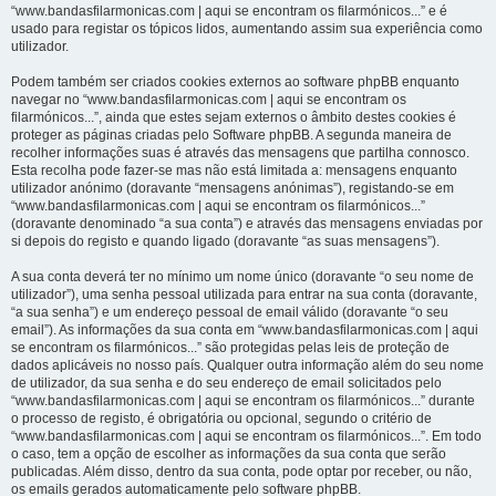
“www.bandasfilarmonicas.com | aqui se encontram os filarmónicos...” e é
usado para registar os tópicos lidos, aumentando assim sua experiência como
utilizador.
Podem também ser criados cookies externos ao software phpBB enquanto
navegar no “www.bandasfilarmonicas.com | aqui se encontram os
filarmónicos...”, ainda que estes sejam externos o âmbito destes cookies é
proteger as páginas criadas pelo Software phpBB. A segunda maneira de
recolher informações suas é através das mensagens que partilha connosco.
Esta recolha pode fazer-se mas não está limitada a: mensagens enquanto
utilizador anónimo (doravante “mensagens anónimas”), registando-se em
“www.bandasfilarmonicas.com | aqui se encontram os filarmónicos...”
(doravante denominado “a sua conta”) e através das mensagens enviadas por
si depois do registo e quando ligado (doravante “as suas mensagens”).
A sua conta deverá ter no mínimo um nome único (doravante “o seu nome de
utilizador”), uma senha pessoal utilizada para entrar na sua conta (doravante,
“a sua senha”) e um endereço pessoal de email válido (doravante “o seu
email”). As informações da sua conta em “www.bandasfilarmonicas.com | aqui
se encontram os filarmónicos...” são protegidas pelas leis de proteção de
dados aplicáveis no nosso país. Qualquer outra informação além do seu nome
de utilizador, da sua senha e do seu endereço de email solicitados pelo
“www.bandasfilarmonicas.com | aqui se encontram os filarmónicos...” durante
o processo de registo, é obrigatória ou opcional, segundo o critério de
“www.bandasfilarmonicas.com | aqui se encontram os filarmónicos...”. Em todo
o caso, tem a opção de escolher as informações da sua conta que serão
publicadas. Além disso, dentro da sua conta, pode optar por receber, ou não,
os emails gerados automaticamente pelo software phpBB.