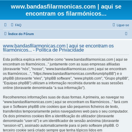
www.bandasfilarmonicas.com | aqui se
encontram os filarmónicos...
FAQ
Ligue-se
P
Índice do Fórum
e
www.bandasfilarmonicas.com | aqui se encontram os
s
filarmónicos... - Política de Privacidade
q
Esta política explica em detalhe como “www.bandasfilarmonicas.com | aqui se
u
encontram os filarmónicos...” juntamente com as suas empresas afiliadas
(doravante "nós", "nosso", “www.bandasfilarmonicas.com | aqui se encontram
i
os filarmónicos...”, “https://www.bandasfilarmonicas.com/forum/phpBB”) e o
s
phpBB (doravante “eles”, “phpBB software”, “www.phpbb.com”, “Grupo phpBB”,
“Equipas phpBB”) utilizam a informação recolhida durante as suas sessões
a
online (doravante denominada “a sua informação”).
r
Recolheremos informações suas de duas formas. A primeira, ao navegar no
“www.bandasfilarmonicas.com | aqui se encontram os filarmónicos...” fará com
que o Software phpBB crie cookies que são pequenos ficheiros de texto,
transferidos temporariamente pelos navegadores web para o seu computador.
Os dois primeiros cookies têm a identificação do utilizador (doravante
denominado “user-id”) e um identificador de sessão anónima (doravante
“session-id”), assinado automaticamente para si pelo software phpBB. O
terceiro cookie será criado sempre que tenha tópicos lidos em