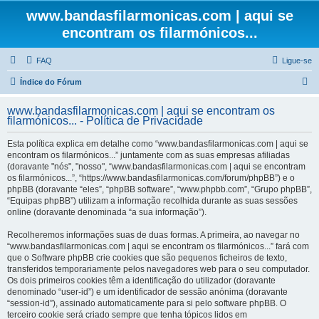
www.bandasfilarmonicas.com | aqui se
encontram os filarmónicos...
FAQ
Ligue-se
P
Índice do Fórum
e
www.bandasfilarmonicas.com | aqui se encontram os
s
filarmónicos... - Política de Privacidade
q
Esta política explica em detalhe como “www.bandasfilarmonicas.com | aqui se
u
encontram os filarmónicos...” juntamente com as suas empresas afiliadas
(doravante "nós", "nosso", “www.bandasfilarmonicas.com | aqui se encontram
i
os filarmónicos...”, “https://www.bandasfilarmonicas.com/forum/phpBB”) e o
s
phpBB (doravante “eles”, “phpBB software”, “www.phpbb.com”, “Grupo phpBB”,
“Equipas phpBB”) utilizam a informação recolhida durante as suas sessões
a
online (doravante denominada “a sua informação”).
r
Recolheremos informações suas de duas formas. A primeira, ao navegar no
“www.bandasfilarmonicas.com | aqui se encontram os filarmónicos...” fará com
que o Software phpBB crie cookies que são pequenos ficheiros de texto,
transferidos temporariamente pelos navegadores web para o seu computador.
Os dois primeiros cookies têm a identificação do utilizador (doravante
denominado “user-id”) e um identificador de sessão anónima (doravante
“session-id”), assinado automaticamente para si pelo software phpBB. O
terceiro cookie será criado sempre que tenha tópicos lidos em