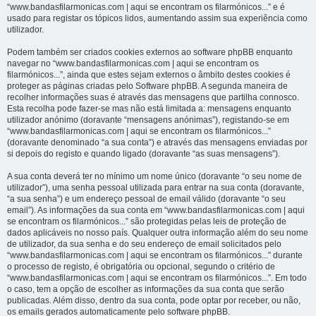
“www.bandasfilarmonicas.com | aqui se encontram os filarmónicos...” e é
usado para registar os tópicos lidos, aumentando assim sua experiência como
utilizador.
Podem também ser criados cookies externos ao software phpBB enquanto
navegar no “www.bandasfilarmonicas.com | aqui se encontram os
filarmónicos...”, ainda que estes sejam externos o âmbito destes cookies é
proteger as páginas criadas pelo Software phpBB. A segunda maneira de
recolher informações suas é através das mensagens que partilha connosco.
Esta recolha pode fazer-se mas não está limitada a: mensagens enquanto
utilizador anónimo (doravante “mensagens anónimas”), registando-se em
“www.bandasfilarmonicas.com | aqui se encontram os filarmónicos...”
(doravante denominado “a sua conta”) e através das mensagens enviadas por
si depois do registo e quando ligado (doravante “as suas mensagens”).
A sua conta deverá ter no mínimo um nome único (doravante “o seu nome de
utilizador”), uma senha pessoal utilizada para entrar na sua conta (doravante,
“a sua senha”) e um endereço pessoal de email válido (doravante “o seu
email”). As informações da sua conta em “www.bandasfilarmonicas.com | aqui
se encontram os filarmónicos...” são protegidas pelas leis de proteção de
dados aplicáveis no nosso país. Qualquer outra informação além do seu nome
de utilizador, da sua senha e do seu endereço de email solicitados pelo
“www.bandasfilarmonicas.com | aqui se encontram os filarmónicos...” durante
o processo de registo, é obrigatória ou opcional, segundo o critério de
“www.bandasfilarmonicas.com | aqui se encontram os filarmónicos...”. Em todo
o caso, tem a opção de escolher as informações da sua conta que serão
publicadas. Além disso, dentro da sua conta, pode optar por receber, ou não,
os emails gerados automaticamente pelo software phpBB.