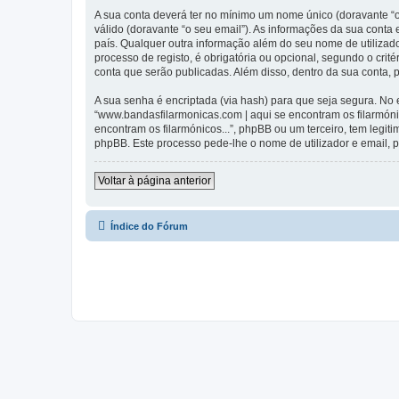
A sua conta deverá ter no mínimo um nome único (doravante “o
válido (doravante “o seu email”). As informações da sua conta
país. Qualquer outra informação além do seu nome de utilizado
processo de registo, é obrigatória ou opcional, segundo o crit
conta que serão publicadas. Além disso, dentro da sua conta,
A sua senha é encriptada (via hash) para que seja segura. No
“www.bandasfilarmonicas.com | aqui se encontram os filarmón
encontram os filarmónicos...”, phpBB ou um terceiro, tem legi
phpBB. Este processo pede-lhe o nome de utilizador e email, p
Voltar à página anterior
Índice do Fórum