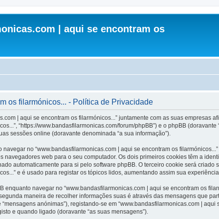
onicas.com | aqui se encontram os
os filarmónicos... - Política de Privacidade
.com | aqui se encontram os filarmónicos...” juntamente com as suas empresas afil
cos...”, “https://www.bandasfilarmonicas.com/forum/phpBB”) e o phpBB (doravante
suas sessões online (doravante denominada “a sua informação”).
 navegar no “www.bandasfilarmonicas.com | aqui se encontram os filarmónicos...”
os navegadores web para o seu computador. Os dois primeiros cookies têm a identi
inado automaticamente para si pelo software phpBB. O terceiro cookie será criado
os...” e é usado para registar os tópicos lidos, aumentando assim sua experiência 
 enquanto navegar no “www.bandasfilarmonicas.com | aqui se encontram os filarmó
A segunda maneira de recolher informações suas é através das mensagens que part
e “mensagens anónimas”), registando-se em “www.bandasfilarmonicas.com | aqui s
gisto e quando ligado (doravante “as suas mensagens”).