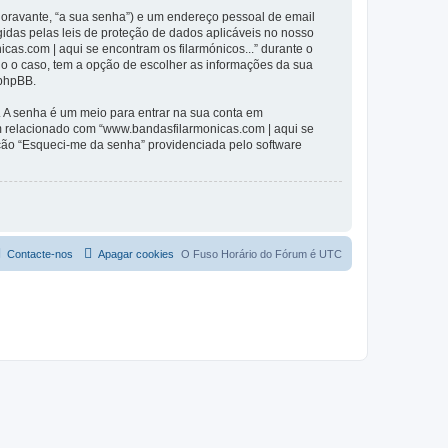
(doravante, “a sua senha”) e um endereço pessoal de email
gidas pelas leis de proteção de dados aplicáveis no nosso
cas.com | aqui se encontram os filarmónicos...” durante o
odo o caso, tem a opção de escolher as informações da sua
 phpBB.
. A senha é um meio para entrar na sua conta em
m relacionado com “www.bandasfilarmonicas.com | aqui se
pção “Esqueci-me da senha” providenciada pelo software
Contacte-nos
Apagar cookies
O Fuso Horário do Fórum é
UTC