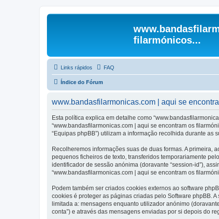
www.bandasfilarm
filarmónicos...
Links rápidos
FAQ
Índice do Fórum
www.bandasfilarmonicas.com | aqui se encontram 
Esta política explica em detalhe como “www.bandasfilarmonicas
“www.bandasfilarmonicas.com | aqui se encontram os filarmóni
“Equipas phpBB”) utilizam a informação recolhida durante as 
Recolheremos informações suas de duas formas. A primeira, ao
pequenos ficheiros de texto, transferidos temporariamente pel
identificador de sessão anónima (doravante “session-id”), ass
“www.bandasfilarmonicas.com | aqui se encontram os filarmónic
Podem também ser criados cookies externos ao software phpBB
cookies é proteger as páginas criadas pelo Software phpBB. 
limitada a: mensagens enquanto utilizador anónimo (doravant
conta”) e através das mensagens enviadas por si depois do re