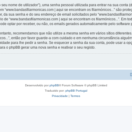
 seu nome de utilizador”), uma senha pessoal utilizada para entrar na sua conta 
 em “www.bandasfilarmonicas.com | aqui se encontram os filarmónicos...” são prote
r, da sua senha e do seu endereço de email solicitados pelo “www.bandasfilarmoni
ério de “www.bandasfilarmonicas.com | aqui se encontram os filarmónicos...”. Em t
 pode optar por receber, ou não, os emails gerados automaticamente pelo software
 entanto, recomendamos que não utilize a mesma senha em vários sítios diferentes
icos...”, então por favor guarde-a com cuidado e em nenhuma circunstância algué
timidade para lhe pedir a senha. Se esquecer a senha da sua conta, pode usar a o
ara o phpBB gerar uma nova senha e reativar o seu registo.
Desenvolvido por
phpBB
® Forum Software © phpBB Limited
Traduzido por:
phpBB Portugal
Privacidade
|
Termos