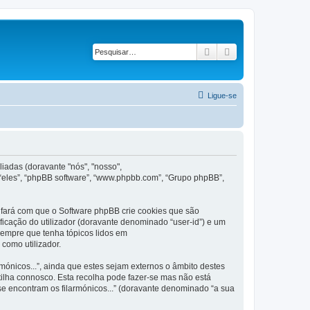
Pesquisar
Pesquisa avançad
Ligue-se
iadas (doravante "nós", "nosso",
 “eles”, “phpBB software”, “www.phpbb.com”, “Grupo phpBB”,
 fará com que o Software phpBB crie cookies que são
ficação do utilizador (doravante denominado “user-id”) e um
 sempre que tenha tópicos lidos em
como utilizador.
nicos...”, ainda que estes sejam externos o âmbito destes
ilha connosco. Esta recolha pode fazer-se mas não está
e encontram os filarmónicos...” (doravante denominado “a sua