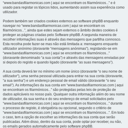
“www.bandasfilarmonicas.com | aqui se encontram os filarmónicos...” e é
usado para registar os tópicos lidos, aumentando assim sua experiência como
utilizador.
Podem também ser criados cookies externos ao software phpBB enquanto
navegar no “www.bandasfilarmonicas.com | aqui se encontram os
filarmónicos...”, ainda que estes sejam externos o âmbito destes cookies é
proteger as páginas criadas pelo Software phpBB. A segunda maneira de
recolher informações suas é através das mensagens que partilha connosco.
Esta recolha pode fazer-se mas não está limitada a: mensagens enquanto
utilizador anónimo (doravante “mensagens anónimas”), registando-se em
“www.bandasfilarmonicas.com | aqui se encontram os filarmónicos...”
(doravante denominado “a sua conta”) e através das mensagens enviadas por
si depois do registo e quando ligado (doravante “as suas mensagens”).
A sua conta deverá ter no mínimo um nome único (doravante “o seu nome de
utilizador”), uma senha pessoal utilizada para entrar na sua conta (doravante,
“a sua senha”) e um endereço pessoal de email válido (doravante “o seu
email”). As informações da sua conta em “www.bandasfilarmonicas.com | aqui
se encontram os filarmónicos...” são protegidas pelas leis de proteção de
dados aplicáveis no nosso país. Qualquer outra informação além do seu nome
de utilizador, da sua senha e do seu endereço de email solicitados pelo
“www.bandasfilarmonicas.com | aqui se encontram os filarmónicos...” durante
o processo de registo, é obrigatória ou opcional, segundo o critério de
“www.bandasfilarmonicas.com | aqui se encontram os filarmónicos...”. Em todo
o caso, tem a opção de escolher as informações da sua conta que serão
publicadas. Além disso, dentro da sua conta, pode optar por receber, ou não,
os emails gerados automaticamente pelo software phpBB.