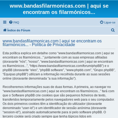
www.bandasfilarmonicas.com | aqui se
encontram os filarmónicos...
FAQ
Ligue-se
P
Índice do Fórum
e
www.bandasfilarmonicas.com | aqui se encontram os
s
filarmónicos... - Política de Privacidade
q
Esta política explica em detalhe como “www.bandasfilarmonicas.com | aqui se
u
encontram os filarmónicos...” juntamente com as suas empresas afiliadas
(doravante "nós", "nosso", “www.bandasfilarmonicas.com | aqui se encontram
i
os filarmónicos...”, “https://www.bandasfilarmonicas.com/forum/phpBB”) e o
s
phpBB (doravante “eles”, “phpBB software”, “www.phpbb.com”, “Grupo phpBB”,
“Equipas phpBB”) utilizam a informação recolhida durante as suas sessões
a
online (doravante denominada “a sua informação”).
r
Recolheremos informações suas de duas formas. A primeira, ao navegar no
“www.bandasfilarmonicas.com | aqui se encontram os filarmónicos...” fará com
que o Software phpBB crie cookies que são pequenos ficheiros de texto,
transferidos temporariamente pelos navegadores web para o seu computador.
Os dois primeiros cookies têm a identificação do utilizador (doravante
denominado “user-id”) e um identificador de sessão anónima (doravante
“session-id”), assinado automaticamente para si pelo software phpBB. O
terceiro cookie será criado sempre que tenha tópicos lidos em