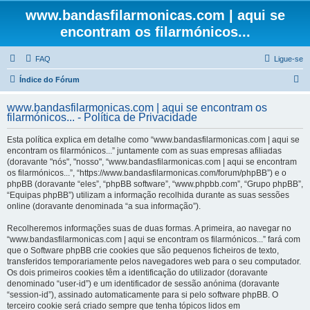
www.bandasfilarmonicas.com | aqui se
encontram os filarmónicos...
FAQ
Ligue-se
P
Índice do Fórum
e
www.bandasfilarmonicas.com | aqui se encontram os
s
filarmónicos... - Política de Privacidade
q
Esta política explica em detalhe como “www.bandasfilarmonicas.com | aqui se
u
encontram os filarmónicos...” juntamente com as suas empresas afiliadas
(doravante "nós", "nosso", “www.bandasfilarmonicas.com | aqui se encontram
i
os filarmónicos...”, “https://www.bandasfilarmonicas.com/forum/phpBB”) e o
s
phpBB (doravante “eles”, “phpBB software”, “www.phpbb.com”, “Grupo phpBB”,
“Equipas phpBB”) utilizam a informação recolhida durante as suas sessões
a
online (doravante denominada “a sua informação”).
r
Recolheremos informações suas de duas formas. A primeira, ao navegar no
“www.bandasfilarmonicas.com | aqui se encontram os filarmónicos...” fará com
que o Software phpBB crie cookies que são pequenos ficheiros de texto,
transferidos temporariamente pelos navegadores web para o seu computador.
Os dois primeiros cookies têm a identificação do utilizador (doravante
denominado “user-id”) e um identificador de sessão anónima (doravante
“session-id”), assinado automaticamente para si pelo software phpBB. O
terceiro cookie será criado sempre que tenha tópicos lidos em