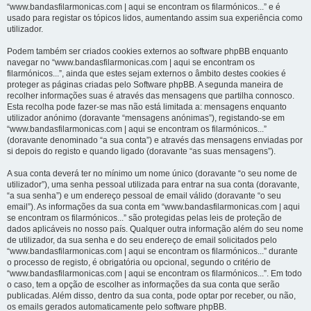
“www.bandasfilarmonicas.com | aqui se encontram os filarmónicos...” e é
usado para registar os tópicos lidos, aumentando assim sua experiência como
utilizador.
Podem também ser criados cookies externos ao software phpBB enquanto
navegar no “www.bandasfilarmonicas.com | aqui se encontram os
filarmónicos...”, ainda que estes sejam externos o âmbito destes cookies é
proteger as páginas criadas pelo Software phpBB. A segunda maneira de
recolher informações suas é através das mensagens que partilha connosco.
Esta recolha pode fazer-se mas não está limitada a: mensagens enquanto
utilizador anónimo (doravante “mensagens anónimas”), registando-se em
“www.bandasfilarmonicas.com | aqui se encontram os filarmónicos...”
(doravante denominado “a sua conta”) e através das mensagens enviadas por
si depois do registo e quando ligado (doravante “as suas mensagens”).
A sua conta deverá ter no mínimo um nome único (doravante “o seu nome de
utilizador”), uma senha pessoal utilizada para entrar na sua conta (doravante,
“a sua senha”) e um endereço pessoal de email válido (doravante “o seu
email”). As informações da sua conta em “www.bandasfilarmonicas.com | aqui
se encontram os filarmónicos...” são protegidas pelas leis de proteção de
dados aplicáveis no nosso país. Qualquer outra informação além do seu nome
de utilizador, da sua senha e do seu endereço de email solicitados pelo
“www.bandasfilarmonicas.com | aqui se encontram os filarmónicos...” durante
o processo de registo, é obrigatória ou opcional, segundo o critério de
“www.bandasfilarmonicas.com | aqui se encontram os filarmónicos...”. Em todo
o caso, tem a opção de escolher as informações da sua conta que serão
publicadas. Além disso, dentro da sua conta, pode optar por receber, ou não,
os emails gerados automaticamente pelo software phpBB.