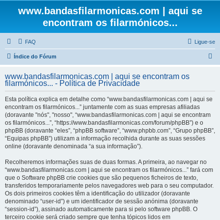
www.bandasfilarmonicas.com | aqui se
encontram os filarmónicos...
FAQ
Ligue-se
P
Índice do Fórum
e
www.bandasfilarmonicas.com | aqui se encontram os
s
filarmónicos... - Política de Privacidade
q
Esta política explica em detalhe como “www.bandasfilarmonicas.com | aqui se
u
encontram os filarmónicos...” juntamente com as suas empresas afiliadas
(doravante "nós", "nosso", “www.bandasfilarmonicas.com | aqui se encontram
i
os filarmónicos...”, “https://www.bandasfilarmonicas.com/forum/phpBB”) e o
s
phpBB (doravante “eles”, “phpBB software”, “www.phpbb.com”, “Grupo phpBB”,
“Equipas phpBB”) utilizam a informação recolhida durante as suas sessões
a
online (doravante denominada “a sua informação”).
r
Recolheremos informações suas de duas formas. A primeira, ao navegar no
“www.bandasfilarmonicas.com | aqui se encontram os filarmónicos...” fará com
que o Software phpBB crie cookies que são pequenos ficheiros de texto,
transferidos temporariamente pelos navegadores web para o seu computador.
Os dois primeiros cookies têm a identificação do utilizador (doravante
denominado “user-id”) e um identificador de sessão anónima (doravante
“session-id”), assinado automaticamente para si pelo software phpBB. O
terceiro cookie será criado sempre que tenha tópicos lidos em