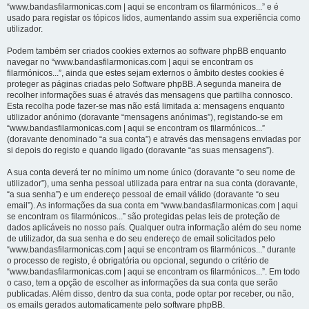
“www.bandasfilarmonicas.com | aqui se encontram os filarmónicos...” e é
usado para registar os tópicos lidos, aumentando assim sua experiência como
utilizador.
Podem também ser criados cookies externos ao software phpBB enquanto
navegar no “www.bandasfilarmonicas.com | aqui se encontram os
filarmónicos...”, ainda que estes sejam externos o âmbito destes cookies é
proteger as páginas criadas pelo Software phpBB. A segunda maneira de
recolher informações suas é através das mensagens que partilha connosco.
Esta recolha pode fazer-se mas não está limitada a: mensagens enquanto
utilizador anónimo (doravante “mensagens anónimas”), registando-se em
“www.bandasfilarmonicas.com | aqui se encontram os filarmónicos...”
(doravante denominado “a sua conta”) e através das mensagens enviadas por
si depois do registo e quando ligado (doravante “as suas mensagens”).
A sua conta deverá ter no mínimo um nome único (doravante “o seu nome de
utilizador”), uma senha pessoal utilizada para entrar na sua conta (doravante,
“a sua senha”) e um endereço pessoal de email válido (doravante “o seu
email”). As informações da sua conta em “www.bandasfilarmonicas.com | aqui
se encontram os filarmónicos...” são protegidas pelas leis de proteção de
dados aplicáveis no nosso país. Qualquer outra informação além do seu nome
de utilizador, da sua senha e do seu endereço de email solicitados pelo
“www.bandasfilarmonicas.com | aqui se encontram os filarmónicos...” durante
o processo de registo, é obrigatória ou opcional, segundo o critério de
“www.bandasfilarmonicas.com | aqui se encontram os filarmónicos...”. Em todo
o caso, tem a opção de escolher as informações da sua conta que serão
publicadas. Além disso, dentro da sua conta, pode optar por receber, ou não,
os emails gerados automaticamente pelo software phpBB.