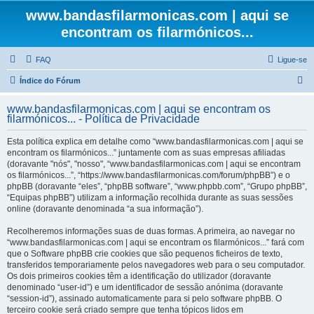
www.bandasfilarmonicas.com | aqui se
encontram os filarmónicos...
FAQ
Ligue-se
P
Índice do Fórum
e
www.bandasfilarmonicas.com | aqui se encontram os
s
filarmónicos... - Política de Privacidade
q
Esta política explica em detalhe como “www.bandasfilarmonicas.com | aqui se
u
encontram os filarmónicos...” juntamente com as suas empresas afiliadas
(doravante "nós", "nosso", “www.bandasfilarmonicas.com | aqui se encontram
i
os filarmónicos...”, “https://www.bandasfilarmonicas.com/forum/phpBB”) e o
s
phpBB (doravante “eles”, “phpBB software”, “www.phpbb.com”, “Grupo phpBB”,
“Equipas phpBB”) utilizam a informação recolhida durante as suas sessões
a
online (doravante denominada “a sua informação”).
r
Recolheremos informações suas de duas formas. A primeira, ao navegar no
“www.bandasfilarmonicas.com | aqui se encontram os filarmónicos...” fará com
que o Software phpBB crie cookies que são pequenos ficheiros de texto,
transferidos temporariamente pelos navegadores web para o seu computador.
Os dois primeiros cookies têm a identificação do utilizador (doravante
denominado “user-id”) e um identificador de sessão anónima (doravante
“session-id”), assinado automaticamente para si pelo software phpBB. O
terceiro cookie será criado sempre que tenha tópicos lidos em