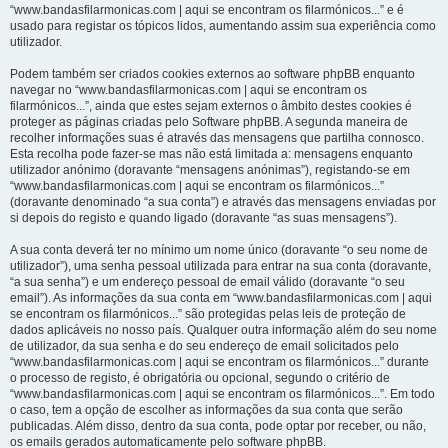
“www.bandasfilarmonicas.com | aqui se encontram os filarmónicos...” e é
usado para registar os tópicos lidos, aumentando assim sua experiência como
utilizador.
Podem também ser criados cookies externos ao software phpBB enquanto
navegar no “www.bandasfilarmonicas.com | aqui se encontram os
filarmónicos...”, ainda que estes sejam externos o âmbito destes cookies é
proteger as páginas criadas pelo Software phpBB. A segunda maneira de
recolher informações suas é através das mensagens que partilha connosco.
Esta recolha pode fazer-se mas não está limitada a: mensagens enquanto
utilizador anónimo (doravante “mensagens anónimas”), registando-se em
“www.bandasfilarmonicas.com | aqui se encontram os filarmónicos...”
(doravante denominado “a sua conta”) e através das mensagens enviadas por
si depois do registo e quando ligado (doravante “as suas mensagens”).
A sua conta deverá ter no mínimo um nome único (doravante “o seu nome de
utilizador”), uma senha pessoal utilizada para entrar na sua conta (doravante,
“a sua senha”) e um endereço pessoal de email válido (doravante “o seu
email”). As informações da sua conta em “www.bandasfilarmonicas.com | aqui
se encontram os filarmónicos...” são protegidas pelas leis de proteção de
dados aplicáveis no nosso país. Qualquer outra informação além do seu nome
de utilizador, da sua senha e do seu endereço de email solicitados pelo
“www.bandasfilarmonicas.com | aqui se encontram os filarmónicos...” durante
o processo de registo, é obrigatória ou opcional, segundo o critério de
“www.bandasfilarmonicas.com | aqui se encontram os filarmónicos...”. Em todo
o caso, tem a opção de escolher as informações da sua conta que serão
publicadas. Além disso, dentro da sua conta, pode optar por receber, ou não,
os emails gerados automaticamente pelo software phpBB.