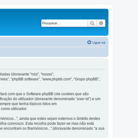
Pesquisar
Pesquisa avançad
Ligue-se
iadas (doravante "nós", "nosso",
 “eles”, “phpBB software”, “www.phpbb.com”, “Grupo phpBB”,
 fará com que o Software phpBB crie cookies que são
ficação do utilizador (doravante denominado “user-id”) e um
 sempre que tenha tópicos lidos em
como utilizador.
nicos...”, ainda que estes sejam externos o âmbito destes
ilha connosco. Esta recolha pode fazer-se mas não está
e encontram os filarmónicos...” (doravante denominado “a sua