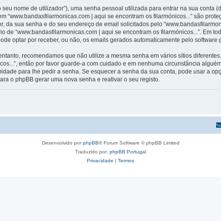
 seu nome de utilizador”), uma senha pessoal utilizada para entrar na sua conta 
 em “www.bandasfilarmonicas.com | aqui se encontram os filarmónicos...” são prote
r, da sua senha e do seu endereço de email solicitados pelo “www.bandasfilarmoni
ério de “www.bandasfilarmonicas.com | aqui se encontram os filarmónicos...”. Em t
 pode optar por receber, ou não, os emails gerados automaticamente pelo software
 entanto, recomendamos que não utilize a mesma senha em vários sítios diferentes
icos...”, então por favor guarde-a com cuidado e em nenhuma circunstância algué
timidade para lhe pedir a senha. Se esquecer a senha da sua conta, pode usar a o
ara o phpBB gerar uma nova senha e reativar o seu registo.
Desenvolvido por
phpBB
® Forum Software © phpBB Limited
Traduzido por:
phpBB Portugal
Privacidade
|
Termos