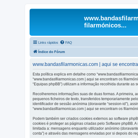
www.bandasfilarm
filarmónicos...
Links rápidos
FAQ
Índice do Fórum
www.bandasfilarmonicas.com | aqui se encontram 
Esta política explica em detalhe como “www.bandasfilarmonicas
“www.bandasfilarmonicas.com | aqui se encontram os filarmóni
“Equipas phpBB”) utilizam a informação recolhida durante as 
Recolheremos informações suas de duas formas. A primeira, ao
pequenos ficheiros de texto, transferidos temporariamente pel
identificador de sessão anónima (doravante “session-id”), ass
“www.bandasfilarmonicas.com | aqui se encontram os filarmónic
Podem também ser criados cookies externos ao software phpBB
cookies é proteger as páginas criadas pelo Software phpBB. 
limitada a: mensagens enquanto utilizador anónimo (doravant
conta”) e através das mensagens enviadas por si depois do re