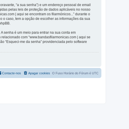
(doravante, “a sua senha”) e um endereço pessoal de email
gidas pelas leis de proteção de dados aplicáveis no nosso
cas.com | aqui se encontram os filarmónicos...” durante o
odo o caso, tem a opção de escolher as informações da sua
 phpBB.
. A senha é um meio para entrar na sua conta em
m relacionado com “www.bandasfilarmonicas.com | aqui se
pção “Esqueci-me da senha” providenciada pelo software
Contacte-nos
Apagar cookies
O Fuso Horário do Fórum é
UTC