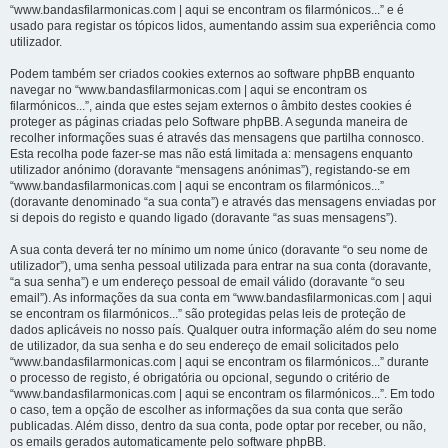
“www.bandasfilarmonicas.com | aqui se encontram os filarmónicos...” e é
usado para registar os tópicos lidos, aumentando assim sua experiência como
utilizador.
Podem também ser criados cookies externos ao software phpBB enquanto
navegar no “www.bandasfilarmonicas.com | aqui se encontram os
filarmónicos...”, ainda que estes sejam externos o âmbito destes cookies é
proteger as páginas criadas pelo Software phpBB. A segunda maneira de
recolher informações suas é através das mensagens que partilha connosco.
Esta recolha pode fazer-se mas não está limitada a: mensagens enquanto
utilizador anónimo (doravante “mensagens anónimas”), registando-se em
“www.bandasfilarmonicas.com | aqui se encontram os filarmónicos...”
(doravante denominado “a sua conta”) e através das mensagens enviadas por
si depois do registo e quando ligado (doravante “as suas mensagens”).
A sua conta deverá ter no mínimo um nome único (doravante “o seu nome de
utilizador”), uma senha pessoal utilizada para entrar na sua conta (doravante,
“a sua senha”) e um endereço pessoal de email válido (doravante “o seu
email”). As informações da sua conta em “www.bandasfilarmonicas.com | aqui
se encontram os filarmónicos...” são protegidas pelas leis de proteção de
dados aplicáveis no nosso país. Qualquer outra informação além do seu nome
de utilizador, da sua senha e do seu endereço de email solicitados pelo
“www.bandasfilarmonicas.com | aqui se encontram os filarmónicos...” durante
o processo de registo, é obrigatória ou opcional, segundo o critério de
“www.bandasfilarmonicas.com | aqui se encontram os filarmónicos...”. Em todo
o caso, tem a opção de escolher as informações da sua conta que serão
publicadas. Além disso, dentro da sua conta, pode optar por receber, ou não,
os emails gerados automaticamente pelo software phpBB.