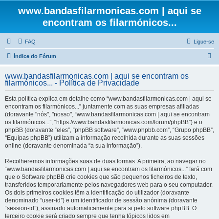
www.bandasfilarmonicas.com | aqui se
encontram os filarmónicos...
FAQ
Ligue-se
P
Índice do Fórum
e
www.bandasfilarmonicas.com | aqui se encontram os
s
filarmónicos... - Política de Privacidade
q
Esta política explica em detalhe como “www.bandasfilarmonicas.com | aqui se
u
encontram os filarmónicos...” juntamente com as suas empresas afiliadas
(doravante "nós", "nosso", “www.bandasfilarmonicas.com | aqui se encontram
i
os filarmónicos...”, “https://www.bandasfilarmonicas.com/forum/phpBB”) e o
s
phpBB (doravante “eles”, “phpBB software”, “www.phpbb.com”, “Grupo phpBB”,
“Equipas phpBB”) utilizam a informação recolhida durante as suas sessões
a
online (doravante denominada “a sua informação”).
r
Recolheremos informações suas de duas formas. A primeira, ao navegar no
“www.bandasfilarmonicas.com | aqui se encontram os filarmónicos...” fará com
que o Software phpBB crie cookies que são pequenos ficheiros de texto,
transferidos temporariamente pelos navegadores web para o seu computador.
Os dois primeiros cookies têm a identificação do utilizador (doravante
denominado “user-id”) e um identificador de sessão anónima (doravante
“session-id”), assinado automaticamente para si pelo software phpBB. O
terceiro cookie será criado sempre que tenha tópicos lidos em