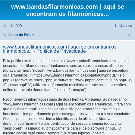
www.bandasfilarmonicas.com | aqui se
encontram os filarmónicos...
FAQ
Ligue-se
P
Índice do Fórum
e
www.bandasfilarmonicas.com | aqui se encontram os
s
filarmónicos... - Política de Privacidade
q
Esta política explica em detalhe como “www.bandasfilarmonicas.com | aqui se
u
encontram os filarmónicos...” juntamente com as suas empresas afiliadas
(doravante "nós", "nosso", “www.bandasfilarmonicas.com | aqui se encontram
i
os filarmónicos...”, “https://www.bandasfilarmonicas.com/forum/phpBB”) e o
s
phpBB (doravante “eles”, “phpBB software”, “www.phpbb.com”, “Grupo phpBB”,
“Equipas phpBB”) utilizam a informação recolhida durante as suas sessões
a
online (doravante denominada “a sua informação”).
r
Recolheremos informações suas de duas formas. A primeira, ao navegar no
“www.bandasfilarmonicas.com | aqui se encontram os filarmónicos...” fará com
que o Software phpBB crie cookies que são pequenos ficheiros de texto,
transferidos temporariamente pelos navegadores web para o seu computador.
Os dois primeiros cookies têm a identificação do utilizador (doravante
denominado “user-id”) e um identificador de sessão anónima (doravante
“session-id”), assinado automaticamente para si pelo software phpBB. O
terceiro cookie será criado sempre que tenha tópicos lidos em