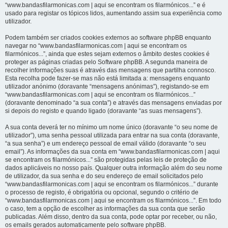
“www.bandasfilarmonicas.com | aqui se encontram os filarmónicos...” e é
usado para registar os tópicos lidos, aumentando assim sua experiência como
utilizador.
Podem também ser criados cookies externos ao software phpBB enquanto
navegar no “www.bandasfilarmonicas.com | aqui se encontram os
filarmónicos...”, ainda que estes sejam externos o âmbito destes cookies é
proteger as páginas criadas pelo Software phpBB. A segunda maneira de
recolher informações suas é através das mensagens que partilha connosco.
Esta recolha pode fazer-se mas não está limitada a: mensagens enquanto
utilizador anónimo (doravante “mensagens anónimas”), registando-se em
“www.bandasfilarmonicas.com | aqui se encontram os filarmónicos...”
(doravante denominado “a sua conta”) e através das mensagens enviadas por
si depois do registo e quando ligado (doravante “as suas mensagens”).
A sua conta deverá ter no mínimo um nome único (doravante “o seu nome de
utilizador”), uma senha pessoal utilizada para entrar na sua conta (doravante,
“a sua senha”) e um endereço pessoal de email válido (doravante “o seu
email”). As informações da sua conta em “www.bandasfilarmonicas.com | aqui
se encontram os filarmónicos...” são protegidas pelas leis de proteção de
dados aplicáveis no nosso país. Qualquer outra informação além do seu nome
de utilizador, da sua senha e do seu endereço de email solicitados pelo
“www.bandasfilarmonicas.com | aqui se encontram os filarmónicos...” durante
o processo de registo, é obrigatória ou opcional, segundo o critério de
“www.bandasfilarmonicas.com | aqui se encontram os filarmónicos...”. Em todo
o caso, tem a opção de escolher as informações da sua conta que serão
publicadas. Além disso, dentro da sua conta, pode optar por receber, ou não,
os emails gerados automaticamente pelo software phpBB.