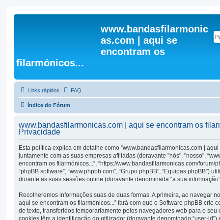
www.bandasfilarmonic
as.com | aqui se
encontram os
filarmónicos...
Links rápidos
FAQ
Índice do Fórum
www.bandasfilarmonicas.com | aqui se encontram os filarmó
Privacidade
Esta política explica em detalhe como “www.bandasfilarmonicas.com | aqui 
juntamente com as suas empresas afiliadas (doravante "nós", "nosso", “ww
encontram os filarmónicos...”, “https://www.bandasfilarmonicas.com/forum/
“phpBB software”, “www.phpbb.com”, “Grupo phpBB”, “Equipas phpBB”) util
durante as suas sessões online (doravante denominada “a sua informação”
Recolheremos informações suas de duas formas. A primeira, ao navegar n
aqui se encontram os filarmónicos...” fará com que o Software phpBB crie 
de texto, transferidos temporariamente pelos navegadores web para o seu 
cookies têm a identificação do utilizador (doravante denominado “user-id”) 