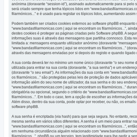
anónima (doravante “session-id”), assinado automaticamente para si pelo s
será criado sempre que tenha tópicos lidos em “www.bandasfilarmonicas.c
filarmónicos...” e é usado para registar os tópicos lidos, aumentando assim
Podem também ser criados cookies externos ao software phpBB enquanto
“www.bandasfilarmonicas.com | aqui se encontram os filarmónicos...”, aind
destes cookies é proteger as páginas criadas pelo Software phpBB. A segu
informações suas é através das mensagens que partilha connosco. Esta re
limitada a: mensagens enquanto utilizador anónimo (doravante “mensagen
“www.bandasfilarmonicas.com | aqui se encontram os filarmónicos...” (dor
através das mensagens enviadas por si depois do registo e quando ligado
A sua conta deverá ter no mínimo um nome único (doravante “o seu nome de
utilizada para entrar na sua conta (doravante, “a sua senha”) e um endereç
(doravante “o seu email”). As informações da sua conta em “www.bandasfi
os filarmónicos...” são protegidas pelas leis de proteção de dados aplicáve
informação além do seu nome de utilizador, da sua senha e do seu endereç
“www.bandasfilarmonicas.com | aqui se encontram os filarmónicos...” durant
obrigatória ou opcional, segundo o critério de “www.bandasfilarmonicas.co
filarmónicos...”. Em todo o caso, tem a opção de escolher as informações d
Além disso, dentro da sua conta, pode optar por receber, ou não, os email
software phpBB.
A sua senha é encriptada (via hash) para que seja segura. No entanto, re
mesma senha em vários sítios diferentes. A senha é um meio para entrar n
“www.bandasfilarmonicas.com | aqui se encontram os filarmónicos...”, entã
em nenhuma circunstância alguém relacionado com “www.bandasfilarmonic
filarmónicos...”, phpBB ou um terceiro, tem legitimidade para lhe pedir a 