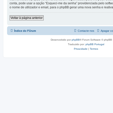
conta, pode usar a opção “Esqueci-me da senha” providenciada pelo softw
o nome de utilizador e email, para o phpBB gerar uma nova senha e reativar
Voltar à página anterior
Índice do Fórum
Contacte-nos
Apagar co
Desenvolvido por
phpBB
® Forum Software © phpBB 
Traduzido por:
phpBB Portugal
Privacidade
|
Termos