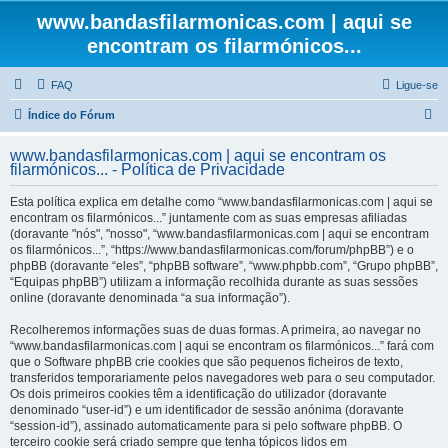
www.bandasfilarmonicas.com | aqui se
encontram os filarmónicos...
FAQ
Ligue-se
P
Índice do Fórum
e
www.bandasfilarmonicas.com | aqui se encontram os
s
filarmónicos... - Política de Privacidade
q
Esta política explica em detalhe como “www.bandasfilarmonicas.com | aqui se
u
encontram os filarmónicos...” juntamente com as suas empresas afiliadas
(doravante "nós", "nosso", “www.bandasfilarmonicas.com | aqui se encontram
i
os filarmónicos...”, “https://www.bandasfilarmonicas.com/forum/phpBB”) e o
s
phpBB (doravante “eles”, “phpBB software”, “www.phpbb.com”, “Grupo phpBB”,
“Equipas phpBB”) utilizam a informação recolhida durante as suas sessões
a
online (doravante denominada “a sua informação”).
r
Recolheremos informações suas de duas formas. A primeira, ao navegar no
“www.bandasfilarmonicas.com | aqui se encontram os filarmónicos...” fará com
que o Software phpBB crie cookies que são pequenos ficheiros de texto,
transferidos temporariamente pelos navegadores web para o seu computador.
Os dois primeiros cookies têm a identificação do utilizador (doravante
denominado “user-id”) e um identificador de sessão anónima (doravante
“session-id”), assinado automaticamente para si pelo software phpBB. O
terceiro cookie será criado sempre que tenha tópicos lidos em