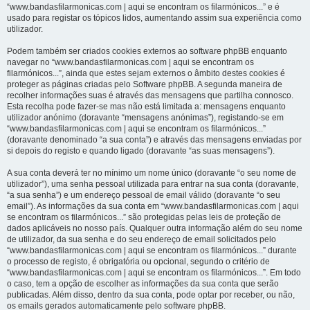
“www.bandasfilarmonicas.com | aqui se encontram os filarmónicos...” e é
usado para registar os tópicos lidos, aumentando assim sua experiência como
utilizador.
Podem também ser criados cookies externos ao software phpBB enquanto
navegar no “www.bandasfilarmonicas.com | aqui se encontram os
filarmónicos...”, ainda que estes sejam externos o âmbito destes cookies é
proteger as páginas criadas pelo Software phpBB. A segunda maneira de
recolher informações suas é através das mensagens que partilha connosco.
Esta recolha pode fazer-se mas não está limitada a: mensagens enquanto
utilizador anónimo (doravante “mensagens anónimas”), registando-se em
“www.bandasfilarmonicas.com | aqui se encontram os filarmónicos...”
(doravante denominado “a sua conta”) e através das mensagens enviadas por
si depois do registo e quando ligado (doravante “as suas mensagens”).
A sua conta deverá ter no mínimo um nome único (doravante “o seu nome de
utilizador”), uma senha pessoal utilizada para entrar na sua conta (doravante,
“a sua senha”) e um endereço pessoal de email válido (doravante “o seu
email”). As informações da sua conta em “www.bandasfilarmonicas.com | aqui
se encontram os filarmónicos...” são protegidas pelas leis de proteção de
dados aplicáveis no nosso país. Qualquer outra informação além do seu nome
de utilizador, da sua senha e do seu endereço de email solicitados pelo
“www.bandasfilarmonicas.com | aqui se encontram os filarmónicos...” durante
o processo de registo, é obrigatória ou opcional, segundo o critério de
“www.bandasfilarmonicas.com | aqui se encontram os filarmónicos...”. Em todo
o caso, tem a opção de escolher as informações da sua conta que serão
publicadas. Além disso, dentro da sua conta, pode optar por receber, ou não,
os emails gerados automaticamente pelo software phpBB.