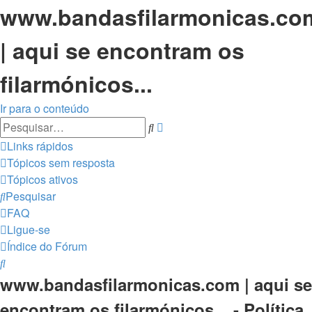
www.bandasfilarmonicas.co
| aqui se encontram os
filarmónicos...
Ir para o conteúdo
Pesquisa
Pesquisar
avançada
Links rápidos
Tópicos sem resposta
Tópicos ativos
Pesquisar
FAQ
Ligue-se
Índice do Fórum
Pesquisar
www.bandasfilarmonicas.com | aqui se
encontram os filarmónicos... - Política