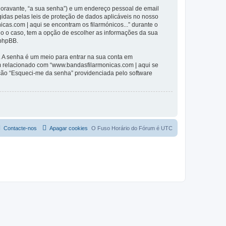
(doravante, “a sua senha”) e um endereço pessoal de email
gidas pelas leis de proteção de dados aplicáveis no nosso
cas.com | aqui se encontram os filarmónicos...” durante o
odo o caso, tem a opção de escolher as informações da sua
 phpBB.
. A senha é um meio para entrar na sua conta em
m relacionado com “www.bandasfilarmonicas.com | aqui se
pção “Esqueci-me da senha” providenciada pelo software
Contacte-nos
Apagar cookies
O Fuso Horário do Fórum é
UTC