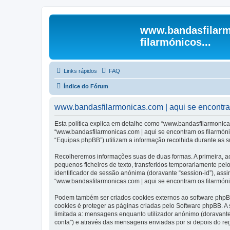
www.bandasfilarm
filarmónicos...
Links rápidos
FAQ
Índice do Fórum
www.bandasfilarmonicas.com | aqui se encontram 
Esta política explica em detalhe como “www.bandasfilarmonicas
“www.bandasfilarmonicas.com | aqui se encontram os filarmóni
“Equipas phpBB”) utilizam a informação recolhida durante as 
Recolheremos informações suas de duas formas. A primeira, ao
pequenos ficheiros de texto, transferidos temporariamente pel
identificador de sessão anónima (doravante “session-id”), ass
“www.bandasfilarmonicas.com | aqui se encontram os filarmónic
Podem também ser criados cookies externos ao software phpBB
cookies é proteger as páginas criadas pelo Software phpBB. 
limitada a: mensagens enquanto utilizador anónimo (doravant
conta”) e através das mensagens enviadas por si depois do re