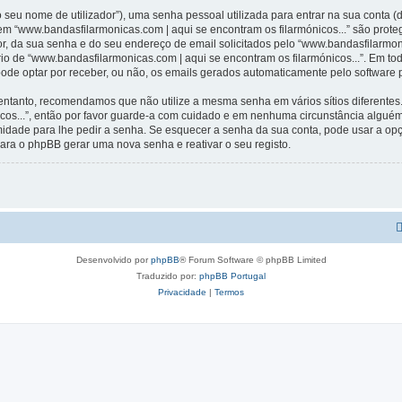
 seu nome de utilizador”), uma senha pessoal utilizada para entrar na sua conta 
 em “www.bandasfilarmonicas.com | aqui se encontram os filarmónicos...” são prote
r, da sua senha e do seu endereço de email solicitados pelo “www.bandasfilarmoni
ério de “www.bandasfilarmonicas.com | aqui se encontram os filarmónicos...”. Em t
 pode optar por receber, ou não, os emails gerados automaticamente pelo software
 entanto, recomendamos que não utilize a mesma senha em vários sítios diferentes
icos...”, então por favor guarde-a com cuidado e em nenhuma circunstância algué
timidade para lhe pedir a senha. Se esquecer a senha da sua conta, pode usar a o
ara o phpBB gerar uma nova senha e reativar o seu registo.
Desenvolvido por
phpBB
® Forum Software © phpBB Limited
Traduzido por:
phpBB Portugal
Privacidade
|
Termos