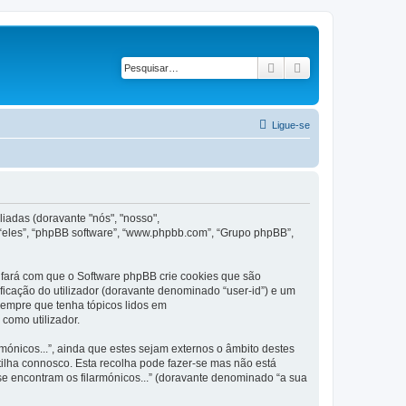
Pesquisar
Pesquisa avançad
Ligue-se
iadas (doravante "nós", "nosso",
 “eles”, “phpBB software”, “www.phpbb.com”, “Grupo phpBB”,
 fará com que o Software phpBB crie cookies que são
ficação do utilizador (doravante denominado “user-id”) e um
 sempre que tenha tópicos lidos em
como utilizador.
nicos...”, ainda que estes sejam externos o âmbito destes
ilha connosco. Esta recolha pode fazer-se mas não está
e encontram os filarmónicos...” (doravante denominado “a sua