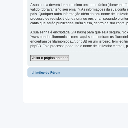
A sua conta deverá ter no mínimo um nome único (doravante “o
válido (doravante “o seu email”). As informações da sua conta
país. Qualquer outra informação além do seu nome de utilizado
processo de registo, é obrigatória ou opcional, segundo o crit
conta que serão publicadas. Além disso, dentro da sua conta,
A sua senha é encriptada (via hash) para que seja segura. No
“www.bandasfilarmonicas.com | aqui se encontram os filarmón
encontram os filarmónicos...”, phpBB ou um terceiro, tem legi
phpBB. Este processo pede-lhe o nome de utilizador e email, p
Voltar à página anterior
Índice do Fórum