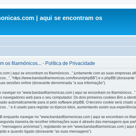
onicas.com | aqui se encontram os
os filarmónicos... - Política de Privacidade
.com | aqui se encontram os filarmónicos...” juntamente com as suas empresas afil
cos...”, “https://www.bandasfilarmonicas.com/forum/phpBB”) e o phpBB (doravante
suas sessões online (doravante denominada “a sua informação”).
 navegar no “www.bandasfilarmonicas.com | aqui se encontram os filarmónicos...”
os navegadores web para o seu computador. Os dois primeiros cookies têm a identi
inado automaticamente para si pelo software phpBB. O terceiro cookie será criado
os...” e é usado para registar os tópicos lidos, aumentando assim sua experiência 
 enquanto navegar no “www.bandasfilarmonicas.com | aqui se encontram os filarmó
A segunda maneira de recolher informações suas é através das mensagens que part
e “mensagens anónimas”), registando-se em “www.bandasfilarmonicas.com | aqui s
gisto e quando ligado (doravante “as suas mensagens”).