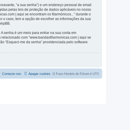
(doravante, “a sua senha”) e um endereço pessoal de email
gidas pelas leis de proteção de dados aplicáveis no nosso
cas.com | aqui se encontram os filarmónicos...” durante o
odo o caso, tem a opção de escolher as informações da sua
 phpBB.
. A senha é um meio para entrar na sua conta em
m relacionado com “www.bandasfilarmonicas.com | aqui se
pção “Esqueci-me da senha” providenciada pelo software
Contacte-nos
Apagar cookies
O Fuso Horário do Fórum é
UTC