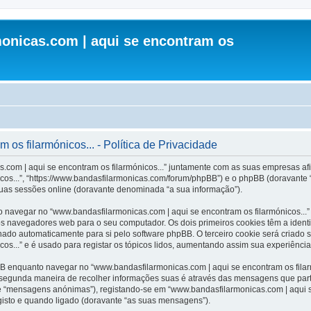
onicas.com | aqui se encontram os
os filarmónicos... - Política de Privacidade
.com | aqui se encontram os filarmónicos...” juntamente com as suas empresas afil
cos...”, “https://www.bandasfilarmonicas.com/forum/phpBB”) e o phpBB (doravante
suas sessões online (doravante denominada “a sua informação”).
 navegar no “www.bandasfilarmonicas.com | aqui se encontram os filarmónicos...”
os navegadores web para o seu computador. Os dois primeiros cookies têm a identi
inado automaticamente para si pelo software phpBB. O terceiro cookie será criado
os...” e é usado para registar os tópicos lidos, aumentando assim sua experiência 
 enquanto navegar no “www.bandasfilarmonicas.com | aqui se encontram os filarmó
A segunda maneira de recolher informações suas é através das mensagens que part
e “mensagens anónimas”), registando-se em “www.bandasfilarmonicas.com | aqui s
gisto e quando ligado (doravante “as suas mensagens”).