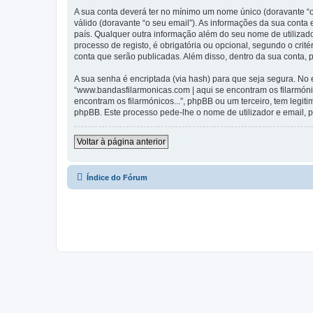
A sua conta deverá ter no mínimo um nome único (doravante “o
válido (doravante “o seu email”). As informações da sua conta
país. Qualquer outra informação além do seu nome de utilizado
processo de registo, é obrigatória ou opcional, segundo o crit
conta que serão publicadas. Além disso, dentro da sua conta,
A sua senha é encriptada (via hash) para que seja segura. No
“www.bandasfilarmonicas.com | aqui se encontram os filarmón
encontram os filarmónicos...”, phpBB ou um terceiro, tem legi
phpBB. Este processo pede-lhe o nome de utilizador e email, p
Voltar à página anterior
Índice do Fórum