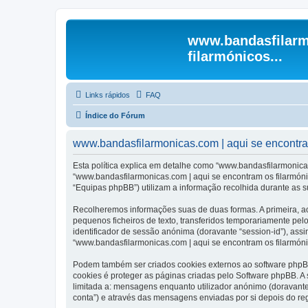
www.bandasfilarm
filarmónicos...
Links rápidos
FAQ
Índice do Fórum
www.bandasfilarmonicas.com | aqui se encontram 
Esta política explica em detalhe como “www.bandasfilarmonicas
“www.bandasfilarmonicas.com | aqui se encontram os filarmóni
“Equipas phpBB”) utilizam a informação recolhida durante as 
Recolheremos informações suas de duas formas. A primeira, ao
pequenos ficheiros de texto, transferidos temporariamente pel
identificador de sessão anónima (doravante “session-id”), ass
“www.bandasfilarmonicas.com | aqui se encontram os filarmónic
Podem também ser criados cookies externos ao software phpBB
cookies é proteger as páginas criadas pelo Software phpBB. 
limitada a: mensagens enquanto utilizador anónimo (doravant
conta”) e através das mensagens enviadas por si depois do re