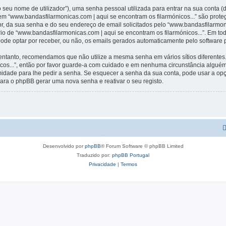
 seu nome de utilizador”), uma senha pessoal utilizada para entrar na sua conta 
 em “www.bandasfilarmonicas.com | aqui se encontram os filarmónicos...” são prote
r, da sua senha e do seu endereço de email solicitados pelo “www.bandasfilarmoni
ério de “www.bandasfilarmonicas.com | aqui se encontram os filarmónicos...”. Em t
 pode optar por receber, ou não, os emails gerados automaticamente pelo software
 entanto, recomendamos que não utilize a mesma senha em vários sítios diferentes
icos...”, então por favor guarde-a com cuidado e em nenhuma circunstância algué
timidade para lhe pedir a senha. Se esquecer a senha da sua conta, pode usar a o
ara o phpBB gerar uma nova senha e reativar o seu registo.
Desenvolvido por
phpBB
® Forum Software © phpBB Limited
Traduzido por:
phpBB Portugal
Privacidade
|
Termos