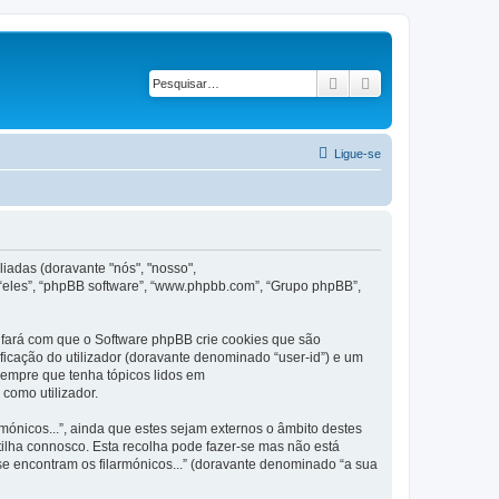
Pesquisar
Pesquisa avançad
Ligue-se
iadas (doravante "nós", "nosso",
 “eles”, “phpBB software”, “www.phpbb.com”, “Grupo phpBB”,
 fará com que o Software phpBB crie cookies que são
ficação do utilizador (doravante denominado “user-id”) e um
 sempre que tenha tópicos lidos em
como utilizador.
nicos...”, ainda que estes sejam externos o âmbito destes
ilha connosco. Esta recolha pode fazer-se mas não está
e encontram os filarmónicos...” (doravante denominado “a sua