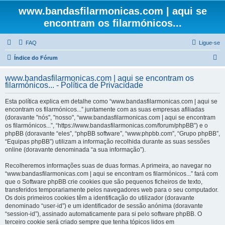
www.bandasfilarmonicas.com | aqui se
encontram os filarmónicos...
FAQ
Ligue-se
P
Índice do Fórum
e
www.bandasfilarmonicas.com | aqui se encontram os
s
filarmónicos... - Política de Privacidade
q
Esta política explica em detalhe como “www.bandasfilarmonicas.com | aqui se
u
encontram os filarmónicos...” juntamente com as suas empresas afiliadas
(doravante "nós", "nosso", “www.bandasfilarmonicas.com | aqui se encontram
i
os filarmónicos...”, “https://www.bandasfilarmonicas.com/forum/phpBB”) e o
s
phpBB (doravante “eles”, “phpBB software”, “www.phpbb.com”, “Grupo phpBB”,
“Equipas phpBB”) utilizam a informação recolhida durante as suas sessões
a
online (doravante denominada “a sua informação”).
r
Recolheremos informações suas de duas formas. A primeira, ao navegar no
“www.bandasfilarmonicas.com | aqui se encontram os filarmónicos...” fará com
que o Software phpBB crie cookies que são pequenos ficheiros de texto,
transferidos temporariamente pelos navegadores web para o seu computador.
Os dois primeiros cookies têm a identificação do utilizador (doravante
denominado “user-id”) e um identificador de sessão anónima (doravante
“session-id”), assinado automaticamente para si pelo software phpBB. O
terceiro cookie será criado sempre que tenha tópicos lidos em