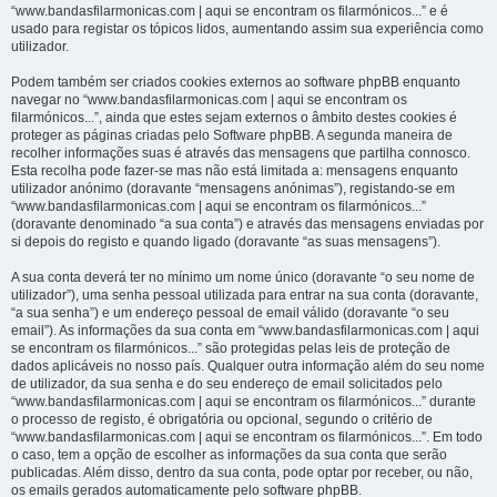
“www.bandasfilarmonicas.com | aqui se encontram os filarmónicos...” e é
usado para registar os tópicos lidos, aumentando assim sua experiência como
utilizador.
Podem também ser criados cookies externos ao software phpBB enquanto
navegar no “www.bandasfilarmonicas.com | aqui se encontram os
filarmónicos...”, ainda que estes sejam externos o âmbito destes cookies é
proteger as páginas criadas pelo Software phpBB. A segunda maneira de
recolher informações suas é através das mensagens que partilha connosco.
Esta recolha pode fazer-se mas não está limitada a: mensagens enquanto
utilizador anónimo (doravante “mensagens anónimas”), registando-se em
“www.bandasfilarmonicas.com | aqui se encontram os filarmónicos...”
(doravante denominado “a sua conta”) e através das mensagens enviadas por
si depois do registo e quando ligado (doravante “as suas mensagens”).
A sua conta deverá ter no mínimo um nome único (doravante “o seu nome de
utilizador”), uma senha pessoal utilizada para entrar na sua conta (doravante,
“a sua senha”) e um endereço pessoal de email válido (doravante “o seu
email”). As informações da sua conta em “www.bandasfilarmonicas.com | aqui
se encontram os filarmónicos...” são protegidas pelas leis de proteção de
dados aplicáveis no nosso país. Qualquer outra informação além do seu nome
de utilizador, da sua senha e do seu endereço de email solicitados pelo
“www.bandasfilarmonicas.com | aqui se encontram os filarmónicos...” durante
o processo de registo, é obrigatória ou opcional, segundo o critério de
“www.bandasfilarmonicas.com | aqui se encontram os filarmónicos...”. Em todo
o caso, tem a opção de escolher as informações da sua conta que serão
publicadas. Além disso, dentro da sua conta, pode optar por receber, ou não,
os emails gerados automaticamente pelo software phpBB.