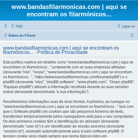
www.bandasfilarmonicas.com | aqui se
encontram os filarmónicos...
FAQ
Ligue-se
P
Índice do Fórum
e
www.bandasfilarmonicas.com | aqui se encontram os
s
filarmónicos... - Política de Privacidade
q
Esta política explica em detalhe como “www.bandasfilarmonicas.com | aqui se
u
encontram os filarmónicos...” juntamente com as suas empresas afiliadas
(doravante "nós", "nosso", “www.bandasfilarmonicas.com | aqui se encontram
i
os filarmónicos...”, “https://www.bandasfilarmonicas.com/forum/phpBB”) e o
s
phpBB (doravante “eles”, “phpBB software”, “www.phpbb.com”, “Grupo phpBB”,
“Equipas phpBB”) utilizam a informação recolhida durante as suas sessões
a
online (doravante denominada “a sua informação”).
r
Recolheremos informações suas de duas formas. A primeira, ao navegar no
“www.bandasfilarmonicas.com | aqui se encontram os filarmónicos...” fará com
que o Software phpBB crie cookies que são pequenos ficheiros de texto,
transferidos temporariamente pelos navegadores web para o seu computador.
Os dois primeiros cookies têm a identificação do utilizador (doravante
denominado “user-id”) e um identificador de sessão anónima (doravante
“session-id”), assinado automaticamente para si pelo software phpBB. O
terceiro cookie será criado sempre que tenha tópicos lidos em