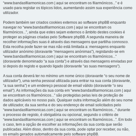
“www.bandasfilarmonicas.com | aqui se encontram os filarmónicos...” e é
usado para registar os tópicos lidos, aumentando assim sua experiência como
utilizador.
Podem também ser criados cookies externos ao software phpBB enquanto
navegar no “www.bandasfilarmonicas.com | aqui se encontram os
filarmónicos...”, ainda que estes sejam externos o âmbito destes cookies é
proteger as páginas criadas pelo Software phpBB. A segunda maneira de
recolher informações suas é através das mensagens que partilha connosco.
Esta recolha pode fazer-se mas não está limitada a: mensagens enquanto
utilizador anónimo (doravante “mensagens anónimas”), registando-se em
“www.bandasfilarmonicas.com | aqui se encontram os filarmónicos...”
(doravante denominado “a sua conta”) e através das mensagens enviadas por
si depois do registo e quando ligado (doravante “as suas mensagens”).
A sua conta deverá ter no mínimo um nome único (doravante “o seu nome de
utilizador”), uma senha pessoal utilizada para entrar na sua conta (doravante,
“a sua senha”) e um endereço pessoal de email válido (doravante “o seu
email”). As informações da sua conta em “www.bandasfilarmonicas.com | aqui
se encontram os filarmónicos...” são protegidas pelas leis de proteção de
dados aplicáveis no nosso país. Qualquer outra informação além do seu nome
de utilizador, da sua senha e do seu endereço de email solicitados pelo
“www.bandasfilarmonicas.com | aqui se encontram os filarmónicos...” durante
o processo de registo, é obrigatória ou opcional, segundo o critério de
“www.bandasfilarmonicas.com | aqui se encontram os filarmónicos...”. Em todo
o caso, tem a opção de escolher as informações da sua conta que serão
publicadas. Além disso, dentro da sua conta, pode optar por receber, ou não,
os emails gerados automaticamente pelo software phpBB.