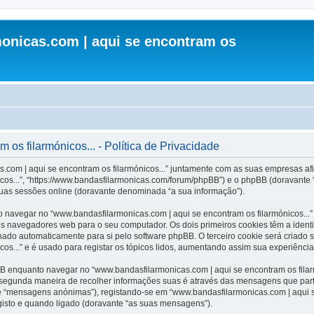
onicas.com | aqui se encontram os
os filarmónicos... - Política de Privacidade
.com | aqui se encontram os filarmónicos...” juntamente com as suas empresas afil
cos...”, “https://www.bandasfilarmonicas.com/forum/phpBB”) e o phpBB (doravante
suas sessões online (doravante denominada “a sua informação”).
 navegar no “www.bandasfilarmonicas.com | aqui se encontram os filarmónicos...”
os navegadores web para o seu computador. Os dois primeiros cookies têm a identi
inado automaticamente para si pelo software phpBB. O terceiro cookie será criado
os...” e é usado para registar os tópicos lidos, aumentando assim sua experiência 
 enquanto navegar no “www.bandasfilarmonicas.com | aqui se encontram os filarmó
A segunda maneira de recolher informações suas é através das mensagens que part
e “mensagens anónimas”), registando-se em “www.bandasfilarmonicas.com | aqui s
gisto e quando ligado (doravante “as suas mensagens”).