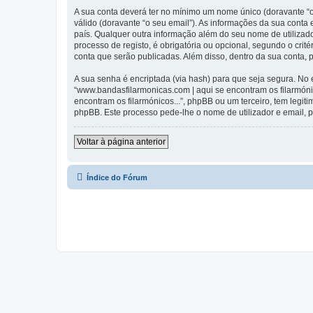
A sua conta deverá ter no mínimo um nome único (doravante “o
válido (doravante “o seu email”). As informações da sua conta
país. Qualquer outra informação além do seu nome de utilizado
processo de registo, é obrigatória ou opcional, segundo o crit
conta que serão publicadas. Além disso, dentro da sua conta,
A sua senha é encriptada (via hash) para que seja segura. No
“www.bandasfilarmonicas.com | aqui se encontram os filarmón
encontram os filarmónicos...”, phpBB ou um terceiro, tem legi
phpBB. Este processo pede-lhe o nome de utilizador e email, p
Voltar à página anterior
Índice do Fórum