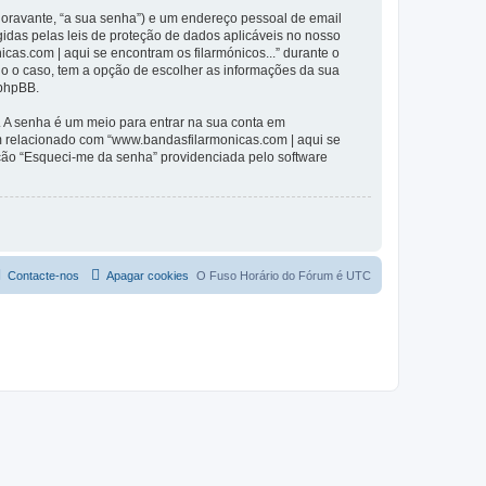
(doravante, “a sua senha”) e um endereço pessoal de email
gidas pelas leis de proteção de dados aplicáveis no nosso
cas.com | aqui se encontram os filarmónicos...” durante o
odo o caso, tem a opção de escolher as informações da sua
 phpBB.
. A senha é um meio para entrar na sua conta em
m relacionado com “www.bandasfilarmonicas.com | aqui se
pção “Esqueci-me da senha” providenciada pelo software
Contacte-nos
Apagar cookies
O Fuso Horário do Fórum é
UTC