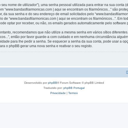
 seu nome de utilizador”), uma senha pessoal utilizada para entrar na sua conta 
 em “www.bandasfilarmonicas.com | aqui se encontram os filarmónicos...” são prote
r, da sua senha e do seu endereço de email solicitados pelo “www.bandasfilarmoni
ério de “www.bandasfilarmonicas.com | aqui se encontram os filarmónicos...”. Em t
 pode optar por receber, ou não, os emails gerados automaticamente pelo software
 entanto, recomendamos que não utilize a mesma senha em vários sítios diferentes
icos...”, então por favor guarde-a com cuidado e em nenhuma circunstância algué
timidade para lhe pedir a senha. Se esquecer a senha da sua conta, pode usar a o
ara o phpBB gerar uma nova senha e reativar o seu registo.
Desenvolvido por
phpBB
® Forum Software © phpBB Limited
Traduzido por:
phpBB Portugal
Privacidade
|
Termos