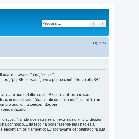
Pesquisar
Pesquisa avançad
Ligue-se
iadas (doravante "nós", "nosso",
 “eles”, “phpBB software”, “www.phpbb.com”, “Grupo phpBB”,
 fará com que o Software phpBB crie cookies que são
ficação do utilizador (doravante denominado “user-id”) e um
 sempre que tenha tópicos lidos em
como utilizador.
nicos...”, ainda que estes sejam externos o âmbito destes
ilha connosco. Esta recolha pode fazer-se mas não está
e encontram os filarmónicos...” (doravante denominado “a sua