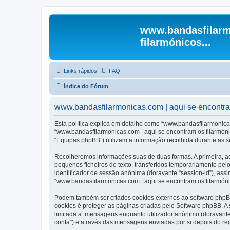
www.bandasfilarm
filarmónicos...
Links rápidos
FAQ
Índice do Fórum
www.bandasfilarmonicas.com | aqui se encontram 
Esta política explica em detalhe como “www.bandasfilarmonicas
“www.bandasfilarmonicas.com | aqui se encontram os filarmóni
“Equipas phpBB”) utilizam a informação recolhida durante as 
Recolheremos informações suas de duas formas. A primeira, ao
pequenos ficheiros de texto, transferidos temporariamente pel
identificador de sessão anónima (doravante “session-id”), ass
“www.bandasfilarmonicas.com | aqui se encontram os filarmónic
Podem também ser criados cookies externos ao software phpBB
cookies é proteger as páginas criadas pelo Software phpBB. 
limitada a: mensagens enquanto utilizador anónimo (doravant
conta”) e através das mensagens enviadas por si depois do re