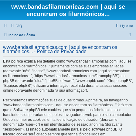
www.bandasfilarmonicas.com | aqui se
encontram os filarmónicos...
FAQ
Ligue-se
P
Índice do Fórum
e
www.bandasfilarmonicas.com | aqui se encontram os
s
filarmónicos... - Política de Privacidade
q
Esta política explica em detalhe como “www.bandasfilarmonicas.com | aqui se
u
encontram os filarmónicos...” juntamente com as suas empresas afiliadas
(doravante "nós", "nosso", “www.bandasfilarmonicas.com | aqui se encontram
i
os filarmónicos...”, “https://www.bandasfilarmonicas.com/forum/phpBB”) e o
s
phpBB (doravante “eles”, “phpBB software”, “www.phpbb.com”, “Grupo phpBB”,
“Equipas phpBB”) utilizam a informação recolhida durante as suas sessões
a
online (doravante denominada “a sua informação”).
r
Recolheremos informações suas de duas formas. A primeira, ao navegar no
“www.bandasfilarmonicas.com | aqui se encontram os filarmónicos...” fará com
que o Software phpBB crie cookies que são pequenos ficheiros de texto,
transferidos temporariamente pelos navegadores web para o seu computador.
Os dois primeiros cookies têm a identificação do utilizador (doravante
denominado “user-id”) e um identificador de sessão anónima (doravante
“session-id”), assinado automaticamente para si pelo software phpBB. O
terceiro cookie será criado sempre que tenha tópicos lidos em