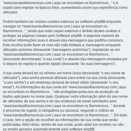
“www.bandasfilarmonicas.com | aqui se encontram os filarmónicos...” e é
usado para registar os tópicos lidos, aumentando assim sua experiência como
utilizador.
Podem também ser criados cookies externos ao software phpBB enquanto
navegar no “www.bandasfilarmonicas.com | aqui se encontram os
filarmónicos...”, ainda que estes sejam externos o âmbito destes cookies é
proteger as páginas criadas pelo Software phpBB. A segunda maneira de
recolher informações suas é através das mensagens que partilha connosco.
Esta recolha pode fazer-se mas não está limitada a: mensagens enquanto
utilizador anónimo (doravante “mensagens anónimas”), registando-se em
“www.bandasfilarmonicas.com | aqui se encontram os filarmónicos...”
(doravante denominado “a sua conta”) e através das mensagens enviadas por
si depois do registo e quando ligado (doravante “as suas mensagens”).
A sua conta deverá ter no mínimo um nome único (doravante “o seu nome de
utilizador”), uma senha pessoal utilizada para entrar na sua conta (doravante,
“a sua senha”) e um endereço pessoal de email válido (doravante “o seu
email”). As informações da sua conta em “www.bandasfilarmonicas.com | aqui
se encontram os filarmónicos...” são protegidas pelas leis de proteção de
dados aplicáveis no nosso país. Qualquer outra informação além do seu nome
de utilizador, da sua senha e do seu endereço de email solicitados pelo
“www.bandasfilarmonicas.com | aqui se encontram os filarmónicos...” durante
o processo de registo, é obrigatória ou opcional, segundo o critério de
“www.bandasfilarmonicas.com | aqui se encontram os filarmónicos...”. Em todo
o caso, tem a opção de escolher as informações da sua conta que serão
publicadas. Além disso, dentro da sua conta, pode optar por receber, ou não,
os emails gerados automaticamente pelo software phpBB.