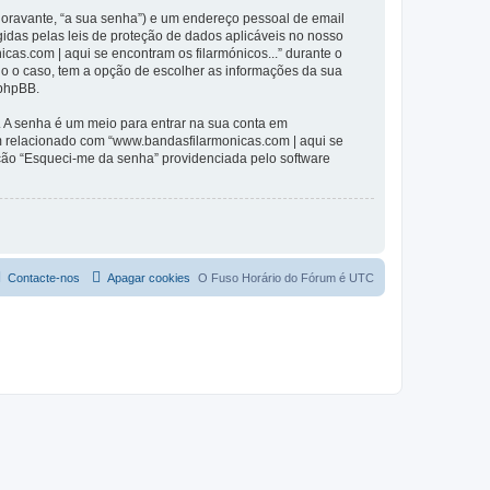
(doravante, “a sua senha”) e um endereço pessoal de email
gidas pelas leis de proteção de dados aplicáveis no nosso
cas.com | aqui se encontram os filarmónicos...” durante o
odo o caso, tem a opção de escolher as informações da sua
 phpBB.
. A senha é um meio para entrar na sua conta em
m relacionado com “www.bandasfilarmonicas.com | aqui se
pção “Esqueci-me da senha” providenciada pelo software
Contacte-nos
Apagar cookies
O Fuso Horário do Fórum é
UTC