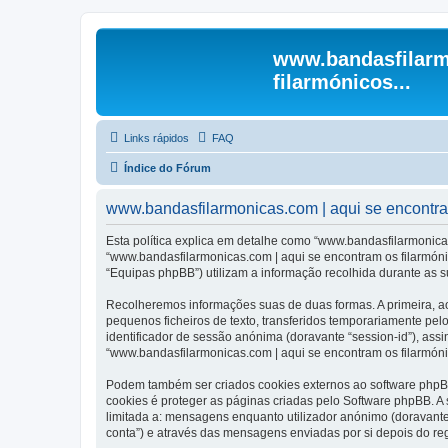
www.bandasfilarm
filarmónicos...
Links rápidos
FAQ
Índice do Fórum
www.bandasfilarmonicas.com | aqui se encontram 
Esta política explica em detalhe como “www.bandasfilarmonicas
“www.bandasfilarmonicas.com | aqui se encontram os filarmóni
“Equipas phpBB”) utilizam a informação recolhida durante as 
Recolheremos informações suas de duas formas. A primeira, ao
pequenos ficheiros de texto, transferidos temporariamente pel
identificador de sessão anónima (doravante “session-id”), ass
“www.bandasfilarmonicas.com | aqui se encontram os filarmónic
Podem também ser criados cookies externos ao software phpBB
cookies é proteger as páginas criadas pelo Software phpBB. 
limitada a: mensagens enquanto utilizador anónimo (doravant
conta”) e através das mensagens enviadas por si depois do re