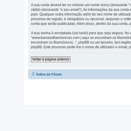
A sua conta deverá ter no mínimo um nome único (doravante “o
válido (doravante “o seu email”). As informações da sua conta
país. Qualquer outra informação além do seu nome de utilizado
processo de registo, é obrigatória ou opcional, segundo o crit
conta que serão publicadas. Além disso, dentro da sua conta,
A sua senha é encriptada (via hash) para que seja segura. No
“www.bandasfilarmonicas.com | aqui se encontram os filarmón
encontram os filarmónicos...”, phpBB ou um terceiro, tem legi
phpBB. Este processo pede-lhe o nome de utilizador e email, p
Voltar à página anterior
Índice do Fórum