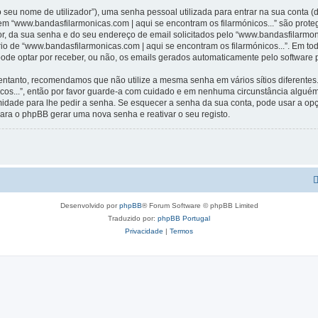
 seu nome de utilizador”), uma senha pessoal utilizada para entrar na sua conta 
 em “www.bandasfilarmonicas.com | aqui se encontram os filarmónicos...” são prote
r, da sua senha e do seu endereço de email solicitados pelo “www.bandasfilarmoni
ério de “www.bandasfilarmonicas.com | aqui se encontram os filarmónicos...”. Em t
 pode optar por receber, ou não, os emails gerados automaticamente pelo software
 entanto, recomendamos que não utilize a mesma senha em vários sítios diferentes
icos...”, então por favor guarde-a com cuidado e em nenhuma circunstância algué
timidade para lhe pedir a senha. Se esquecer a senha da sua conta, pode usar a o
ara o phpBB gerar uma nova senha e reativar o seu registo.
Desenvolvido por
phpBB
® Forum Software © phpBB Limited
Traduzido por:
phpBB Portugal
Privacidade
|
Termos