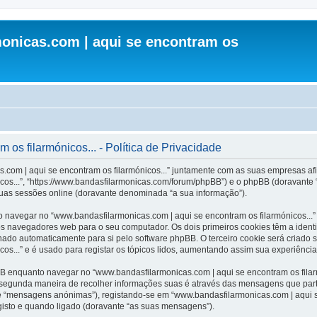
onicas.com | aqui se encontram os
os filarmónicos... - Política de Privacidade
.com | aqui se encontram os filarmónicos...” juntamente com as suas empresas afil
cos...”, “https://www.bandasfilarmonicas.com/forum/phpBB”) e o phpBB (doravante
suas sessões online (doravante denominada “a sua informação”).
 navegar no “www.bandasfilarmonicas.com | aqui se encontram os filarmónicos...”
os navegadores web para o seu computador. Os dois primeiros cookies têm a identi
inado automaticamente para si pelo software phpBB. O terceiro cookie será criado
os...” e é usado para registar os tópicos lidos, aumentando assim sua experiência 
 enquanto navegar no “www.bandasfilarmonicas.com | aqui se encontram os filarmó
A segunda maneira de recolher informações suas é através das mensagens que part
e “mensagens anónimas”), registando-se em “www.bandasfilarmonicas.com | aqui s
gisto e quando ligado (doravante “as suas mensagens”).