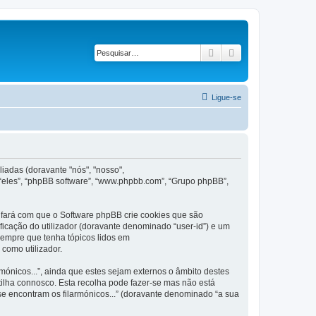
Pesquisar
Pesquisa avançad
Ligue-se
iadas (doravante "nós", "nosso",
 “eles”, “phpBB software”, “www.phpbb.com”, “Grupo phpBB”,
 fará com que o Software phpBB crie cookies que são
ficação do utilizador (doravante denominado “user-id”) e um
 sempre que tenha tópicos lidos em
como utilizador.
nicos...”, ainda que estes sejam externos o âmbito destes
ilha connosco. Esta recolha pode fazer-se mas não está
e encontram os filarmónicos...” (doravante denominado “a sua