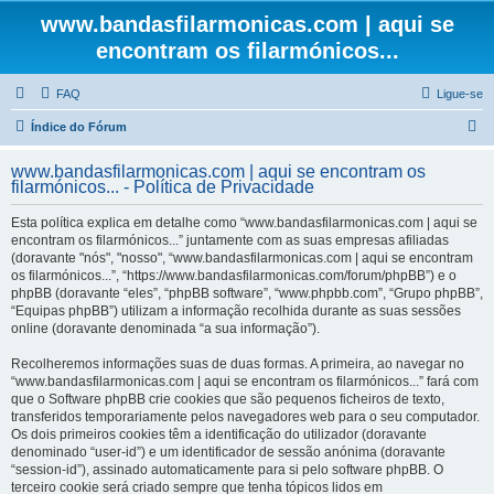
www.bandasfilarmonicas.com | aqui se
encontram os filarmónicos...
FAQ
Ligue-se
P
Índice do Fórum
e
www.bandasfilarmonicas.com | aqui se encontram os
s
filarmónicos... - Política de Privacidade
q
Esta política explica em detalhe como “www.bandasfilarmonicas.com | aqui se
u
encontram os filarmónicos...” juntamente com as suas empresas afiliadas
(doravante "nós", "nosso", “www.bandasfilarmonicas.com | aqui se encontram
i
os filarmónicos...”, “https://www.bandasfilarmonicas.com/forum/phpBB”) e o
s
phpBB (doravante “eles”, “phpBB software”, “www.phpbb.com”, “Grupo phpBB”,
“Equipas phpBB”) utilizam a informação recolhida durante as suas sessões
a
online (doravante denominada “a sua informação”).
r
Recolheremos informações suas de duas formas. A primeira, ao navegar no
“www.bandasfilarmonicas.com | aqui se encontram os filarmónicos...” fará com
que o Software phpBB crie cookies que são pequenos ficheiros de texto,
transferidos temporariamente pelos navegadores web para o seu computador.
Os dois primeiros cookies têm a identificação do utilizador (doravante
denominado “user-id”) e um identificador de sessão anónima (doravante
“session-id”), assinado automaticamente para si pelo software phpBB. O
terceiro cookie será criado sempre que tenha tópicos lidos em