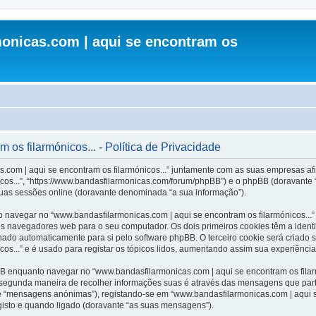
onicas.com | aqui se encontram os
os filarmónicos... - Política de Privacidade
.com | aqui se encontram os filarmónicos...” juntamente com as suas empresas afil
cos...”, “https://www.bandasfilarmonicas.com/forum/phpBB”) e o phpBB (doravante
suas sessões online (doravante denominada “a sua informação”).
 navegar no “www.bandasfilarmonicas.com | aqui se encontram os filarmónicos...”
os navegadores web para o seu computador. Os dois primeiros cookies têm a identi
inado automaticamente para si pelo software phpBB. O terceiro cookie será criado
os...” e é usado para registar os tópicos lidos, aumentando assim sua experiência 
 enquanto navegar no “www.bandasfilarmonicas.com | aqui se encontram os filarmó
A segunda maneira de recolher informações suas é através das mensagens que part
e “mensagens anónimas”), registando-se em “www.bandasfilarmonicas.com | aqui s
gisto e quando ligado (doravante “as suas mensagens”).