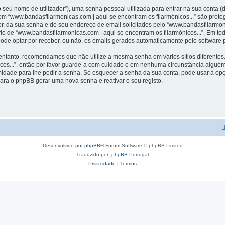
 seu nome de utilizador”), uma senha pessoal utilizada para entrar na sua conta 
 em “www.bandasfilarmonicas.com | aqui se encontram os filarmónicos...” são prote
r, da sua senha e do seu endereço de email solicitados pelo “www.bandasfilarmoni
ério de “www.bandasfilarmonicas.com | aqui se encontram os filarmónicos...”. Em t
 pode optar por receber, ou não, os emails gerados automaticamente pelo software
 entanto, recomendamos que não utilize a mesma senha em vários sítios diferentes
icos...”, então por favor guarde-a com cuidado e em nenhuma circunstância algué
timidade para lhe pedir a senha. Se esquecer a senha da sua conta, pode usar a o
ara o phpBB gerar uma nova senha e reativar o seu registo.
Desenvolvido por
phpBB
® Forum Software © phpBB Limited
Traduzido por:
phpBB Portugal
Privacidade
|
Termos