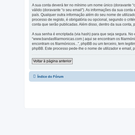
A sua conta deverá ter no mínimo um nome único (doravante “o
válido (doravante “o seu email”). As informações da sua conta
país. Qualquer outra informação além do seu nome de utilizado
processo de registo, é obrigatória ou opcional, segundo o crit
conta que serão publicadas. Além disso, dentro da sua conta,
A sua senha é encriptada (via hash) para que seja segura. No
“www.bandasfilarmonicas.com | aqui se encontram os filarmón
encontram os filarmónicos...”, phpBB ou um terceiro, tem legi
phpBB. Este processo pede-lhe o nome de utilizador e email, p
Voltar à página anterior
Índice do Fórum