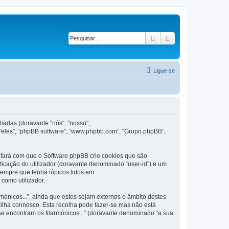
Pesquisar
Pesquisa avançad
Ligue-se
iadas (doravante "nós", "nosso",
 “eles”, “phpBB software”, “www.phpbb.com”, “Grupo phpBB”,
 fará com que o Software phpBB crie cookies que são
ficação do utilizador (doravante denominado “user-id”) e um
 sempre que tenha tópicos lidos em
como utilizador.
nicos...”, ainda que estes sejam externos o âmbito destes
ilha connosco. Esta recolha pode fazer-se mas não está
e encontram os filarmónicos...” (doravante denominado “a sua