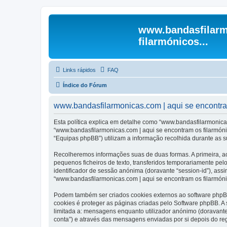
www.bandasfilarm
filarmónicos...
Links rápidos
FAQ
Índice do Fórum
www.bandasfilarmonicas.com | aqui se encontram 
Esta política explica em detalhe como “www.bandasfilarmonicas
“www.bandasfilarmonicas.com | aqui se encontram os filarmóni
“Equipas phpBB”) utilizam a informação recolhida durante as 
Recolheremos informações suas de duas formas. A primeira, ao
pequenos ficheiros de texto, transferidos temporariamente pel
identificador de sessão anónima (doravante “session-id”), ass
“www.bandasfilarmonicas.com | aqui se encontram os filarmónic
Podem também ser criados cookies externos ao software phpBB
cookies é proteger as páginas criadas pelo Software phpBB. 
limitada a: mensagens enquanto utilizador anónimo (doravant
conta”) e através das mensagens enviadas por si depois do re