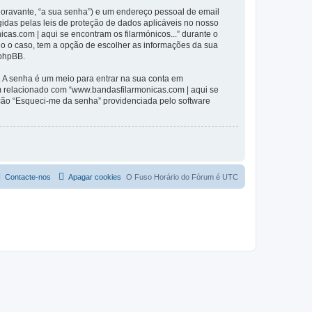
(doravante, “a sua senha”) e um endereço pessoal de email
gidas pelas leis de proteção de dados aplicáveis no nosso
cas.com | aqui se encontram os filarmónicos...” durante o
odo o caso, tem a opção de escolher as informações da sua
 phpBB.
. A senha é um meio para entrar na sua conta em
m relacionado com “www.bandasfilarmonicas.com | aqui se
pção “Esqueci-me da senha” providenciada pelo software
Contacte-nos
Apagar cookies
O Fuso Horário do Fórum é
UTC