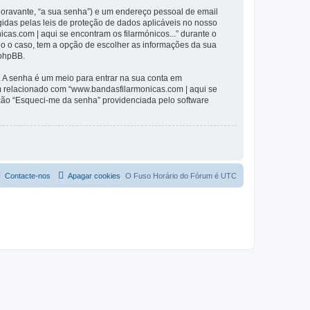
(doravante, “a sua senha”) e um endereço pessoal de email
gidas pelas leis de proteção de dados aplicáveis no nosso
cas.com | aqui se encontram os filarmónicos...” durante o
odo o caso, tem a opção de escolher as informações da sua
 phpBB.
. A senha é um meio para entrar na sua conta em
m relacionado com “www.bandasfilarmonicas.com | aqui se
pção “Esqueci-me da senha” providenciada pelo software
Contacte-nos
Apagar cookies
O Fuso Horário do Fórum é
UTC