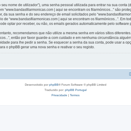
 seu nome de utilizador”), uma senha pessoal utilizada para entrar na sua conta 
 em “www.bandasfilarmonicas.com | aqui se encontram os filarmónicos...” são prote
r, da sua senha e do seu endereço de email solicitados pelo “www.bandasfilarmoni
ério de “www.bandasfilarmonicas.com | aqui se encontram os filarmónicos...”. Em t
 pode optar por receber, ou não, os emails gerados automaticamente pelo software
 entanto, recomendamos que não utilize a mesma senha em vários sítios diferentes
icos...”, então por favor guarde-a com cuidado e em nenhuma circunstância algué
timidade para lhe pedir a senha. Se esquecer a senha da sua conta, pode usar a o
ara o phpBB gerar uma nova senha e reativar o seu registo.
Desenvolvido por
phpBB
® Forum Software © phpBB Limited
Traduzido por:
phpBB Portugal
Privacidade
|
Termos