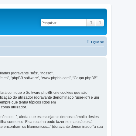
Pesquisar
Pesquisa avançad
Ligue-se
iadas (doravante "nós", "nosso",
 “eles”, “phpBB software”, “www.phpbb.com”, “Grupo phpBB”,
 fará com que o Software phpBB crie cookies que são
ficação do utilizador (doravante denominado “user-id”) e um
 sempre que tenha tópicos lidos em
como utilizador.
nicos...”, ainda que estes sejam externos o âmbito destes
ilha connosco. Esta recolha pode fazer-se mas não está
e encontram os filarmónicos...” (doravante denominado “a sua