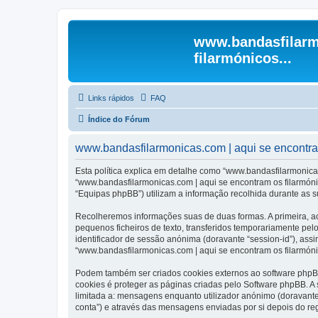
www.bandasfilarm
filarmónicos...
Links rápidos
FAQ
Índice do Fórum
www.bandasfilarmonicas.com | aqui se encontram 
Esta política explica em detalhe como “www.bandasfilarmonicas
“www.bandasfilarmonicas.com | aqui se encontram os filarmóni
“Equipas phpBB”) utilizam a informação recolhida durante as 
Recolheremos informações suas de duas formas. A primeira, ao
pequenos ficheiros de texto, transferidos temporariamente pel
identificador de sessão anónima (doravante “session-id”), ass
“www.bandasfilarmonicas.com | aqui se encontram os filarmónic
Podem também ser criados cookies externos ao software phpBB
cookies é proteger as páginas criadas pelo Software phpBB. 
limitada a: mensagens enquanto utilizador anónimo (doravant
conta”) e através das mensagens enviadas por si depois do re