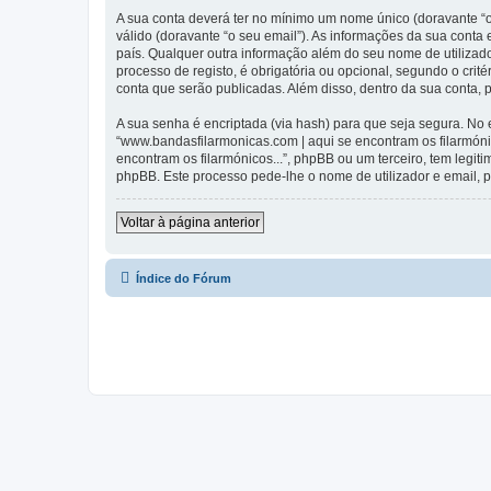
A sua conta deverá ter no mínimo um nome único (doravante “o
válido (doravante “o seu email”). As informações da sua conta
país. Qualquer outra informação além do seu nome de utilizado
processo de registo, é obrigatória ou opcional, segundo o crit
conta que serão publicadas. Além disso, dentro da sua conta,
A sua senha é encriptada (via hash) para que seja segura. No
“www.bandasfilarmonicas.com | aqui se encontram os filarmón
encontram os filarmónicos...”, phpBB ou um terceiro, tem legi
phpBB. Este processo pede-lhe o nome de utilizador e email, p
Voltar à página anterior
Índice do Fórum