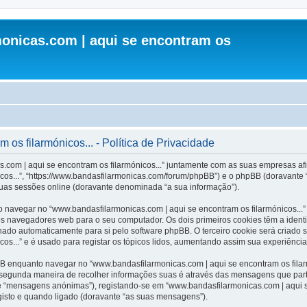
onicas.com | aqui se encontram os
os filarmónicos... - Política de Privacidade
.com | aqui se encontram os filarmónicos...” juntamente com as suas empresas afil
cos...”, “https://www.bandasfilarmonicas.com/forum/phpBB”) e o phpBB (doravante
suas sessões online (doravante denominada “a sua informação”).
 navegar no “www.bandasfilarmonicas.com | aqui se encontram os filarmónicos...”
os navegadores web para o seu computador. Os dois primeiros cookies têm a identi
inado automaticamente para si pelo software phpBB. O terceiro cookie será criado
os...” e é usado para registar os tópicos lidos, aumentando assim sua experiência 
 enquanto navegar no “www.bandasfilarmonicas.com | aqui se encontram os filarmó
A segunda maneira de recolher informações suas é através das mensagens que part
e “mensagens anónimas”), registando-se em “www.bandasfilarmonicas.com | aqui s
gisto e quando ligado (doravante “as suas mensagens”).