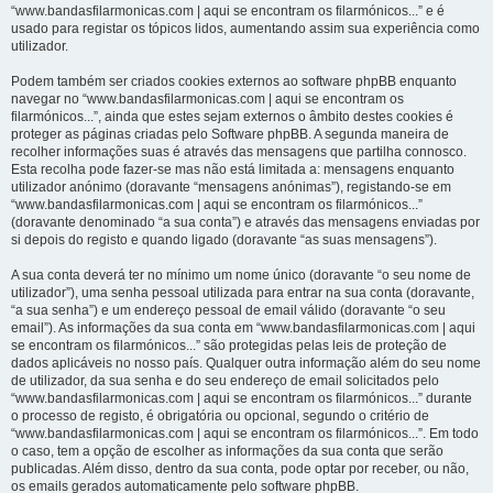
“www.bandasfilarmonicas.com | aqui se encontram os filarmónicos...” e é
usado para registar os tópicos lidos, aumentando assim sua experiência como
utilizador.
Podem também ser criados cookies externos ao software phpBB enquanto
navegar no “www.bandasfilarmonicas.com | aqui se encontram os
filarmónicos...”, ainda que estes sejam externos o âmbito destes cookies é
proteger as páginas criadas pelo Software phpBB. A segunda maneira de
recolher informações suas é através das mensagens que partilha connosco.
Esta recolha pode fazer-se mas não está limitada a: mensagens enquanto
utilizador anónimo (doravante “mensagens anónimas”), registando-se em
“www.bandasfilarmonicas.com | aqui se encontram os filarmónicos...”
(doravante denominado “a sua conta”) e através das mensagens enviadas por
si depois do registo e quando ligado (doravante “as suas mensagens”).
A sua conta deverá ter no mínimo um nome único (doravante “o seu nome de
utilizador”), uma senha pessoal utilizada para entrar na sua conta (doravante,
“a sua senha”) e um endereço pessoal de email válido (doravante “o seu
email”). As informações da sua conta em “www.bandasfilarmonicas.com | aqui
se encontram os filarmónicos...” são protegidas pelas leis de proteção de
dados aplicáveis no nosso país. Qualquer outra informação além do seu nome
de utilizador, da sua senha e do seu endereço de email solicitados pelo
“www.bandasfilarmonicas.com | aqui se encontram os filarmónicos...” durante
o processo de registo, é obrigatória ou opcional, segundo o critério de
“www.bandasfilarmonicas.com | aqui se encontram os filarmónicos...”. Em todo
o caso, tem a opção de escolher as informações da sua conta que serão
publicadas. Além disso, dentro da sua conta, pode optar por receber, ou não,
os emails gerados automaticamente pelo software phpBB.