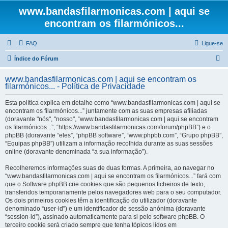
www.bandasfilarmonicas.com | aqui se
encontram os filarmónicos...
FAQ
Ligue-se
P
Índice do Fórum
e
www.bandasfilarmonicas.com | aqui se encontram os
s
filarmónicos... - Política de Privacidade
q
Esta política explica em detalhe como “www.bandasfilarmonicas.com | aqui se
u
encontram os filarmónicos...” juntamente com as suas empresas afiliadas
(doravante "nós", "nosso", “www.bandasfilarmonicas.com | aqui se encontram
i
os filarmónicos...”, “https://www.bandasfilarmonicas.com/forum/phpBB”) e o
s
phpBB (doravante “eles”, “phpBB software”, “www.phpbb.com”, “Grupo phpBB”,
“Equipas phpBB”) utilizam a informação recolhida durante as suas sessões
a
online (doravante denominada “a sua informação”).
r
Recolheremos informações suas de duas formas. A primeira, ao navegar no
“www.bandasfilarmonicas.com | aqui se encontram os filarmónicos...” fará com
que o Software phpBB crie cookies que são pequenos ficheiros de texto,
transferidos temporariamente pelos navegadores web para o seu computador.
Os dois primeiros cookies têm a identificação do utilizador (doravante
denominado “user-id”) e um identificador de sessão anónima (doravante
“session-id”), assinado automaticamente para si pelo software phpBB. O
terceiro cookie será criado sempre que tenha tópicos lidos em