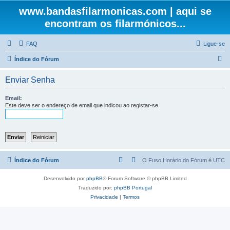
www.bandasfilarmonicas.com | aqui se
encontram os filarmónicos...
FAQ
Ligue-se
P
Índice do Fórum
e
Enviar Senha
s
q
Email:
Este deve ser o endereço de email que indicou ao registar-se.
u
i
s
a
r
Índice do Fórum
O Fuso Horário do Fórum é
UTC
Desenvolvido por
phpBB
® Forum Software © phpBB Limited
Traduzido por:
phpBB Portugal
Privacidade
|
Termos