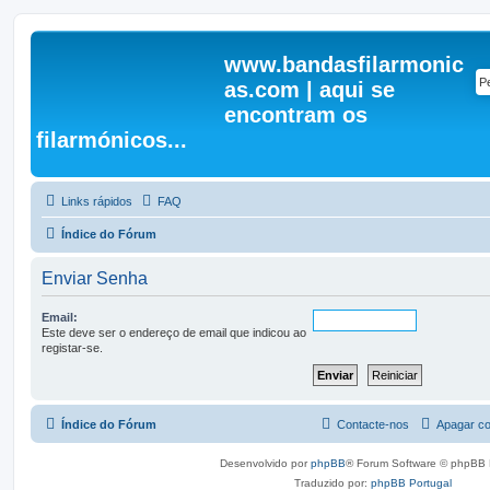
www.bandasfilarmonic
as.com | aqui se
encontram os
filarmónicos...
Links rápidos
FAQ
Índice do Fórum
Enviar Senha
Email:
Este deve ser o endereço de email que indicou ao
registar-se.
Índice do Fórum
Contacte-nos
Apagar co
Desenvolvido por
phpBB
® Forum Software © phpBB 
Traduzido por:
phpBB Portugal